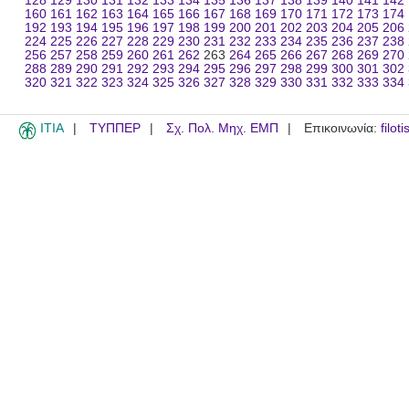
128
129
130
131
132
133
134
135
136
137
138
139
140
141
142
160
161
162
163
164
165
166
167
168
169
170
171
172
173
174
192
193
194
195
196
197
198
199
200
201
202
203
204
205
206
224
225
226
227
228
229
230
231
232
233
234
235
236
237
238
256
257
258
259
260
261
262
263
264
265
266
267
268
269
270
288
289
290
291
292
293
294
295
296
297
298
299
300
301
302
320
321
322
323
324
325
326
327
328
329
330
331
332
333
334
ITIA
ΤΥΠΠΕΡ
Σχ. Πολ. Μηχ. ΕΜΠ
Επικοινωνία:
filot