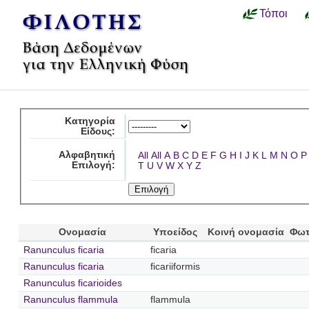
Τόποι
Κατηγορία
Είδους:
Αλφαβητική
All
All
A
B
C
D
E
F
G
H
I
J
K
L
M
N
O
P
Επιλογή:
T
U
V
W
X
Y
Z
Ονομασία
Υποείδος
Κοινή ονομασία
Φωτ
Ranunculus ficaria
ficaria
Ranunculus ficaria
ficariiformis
Ranunculus ficarioides
Ranunculus flammula
flammula