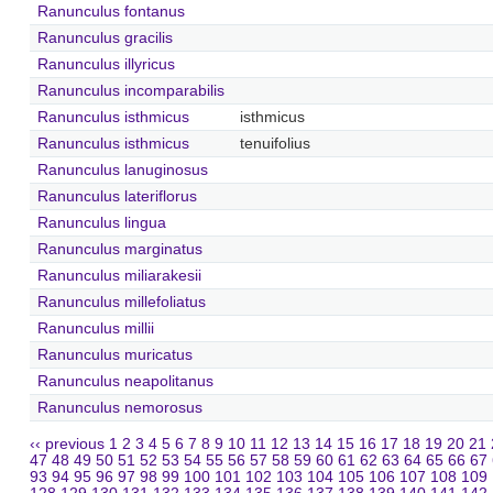
Ranunculus fontanus
Ranunculus gracilis
Ranunculus illyricus
Ranunculus incomparabilis
Ranunculus isthmicus
isthmicus
Ranunculus isthmicus
tenuifolius
Ranunculus lanuginosus
Ranunculus lateriflorus
Ranunculus lingua
Ranunculus marginatus
Ranunculus miliarakesii
Ranunculus millefoliatus
Ranunculus millii
Ranunculus muricatus
Ranunculus neapolitanus
Ranunculus nemorosus
‹‹ previous
1
2
3
4
5
6
7
8
9
10
11
12
13
14
15
16
17
18
19
20
21
47
48
49
50
51
52
53
54
55
56
57
58
59
60
61
62
63
64
65
66
67
93
94
95
96
97
98
99
100
101
102
103
104
105
106
107
108
109