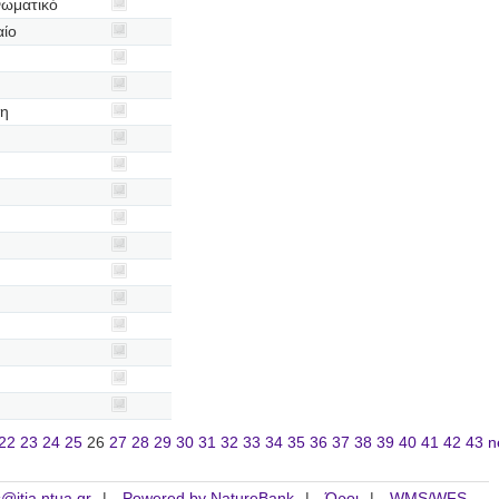
νωματικό
αίο
φη
22
23
24
25
26
27
28
29
30
31
32
33
34
35
36
37
38
39
40
41
42
43
n
is@itia.ntua.gr
Powered by NatureBank
Όροι
WMS/WFS