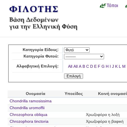
Τόποι
Κατηγορία Είδους:
Κατηγορία Φυτού:
Αλφαβητική Επιλογή:
All
All
A
B
C
D
E
F
G
H
I
J
K
L
M
Ονομασία
Υποείδος
Κοινή ονομασ
Chondrilla ramosissima
Chondrilla uromoffii
Chrozophora obliqua
Χρωζοφόρα η λοξή
Chrozophora tinctoria
Χρωζοφόρα η βαφική