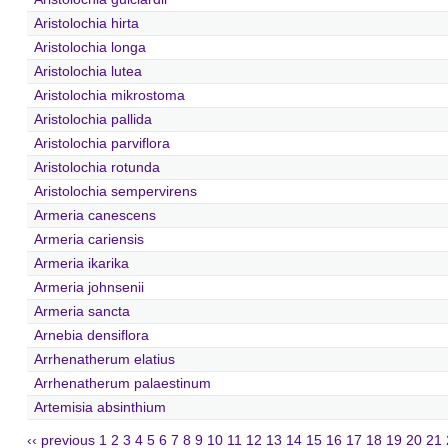
Aristolochia hirta
Aristolochia longa
Aristolochia lutea
Aristolochia mikrostoma
Aristolochia pallida
Aristolochia parviflora
Aristolochia rotunda
Aristolochia sempervirens
Armeria canescens
Armeria cariensis
Armeria ikarika
Armeria johnsenii
Armeria sancta
Arnebia densiflora
Arrhenatherum elatius
Arrhenatherum palaestinum
Artemisia absinthium
‹‹ previous
1
2
3
4
5
6
7
8
9
10
11
12
13
14
15
16
17
18
19
20
21