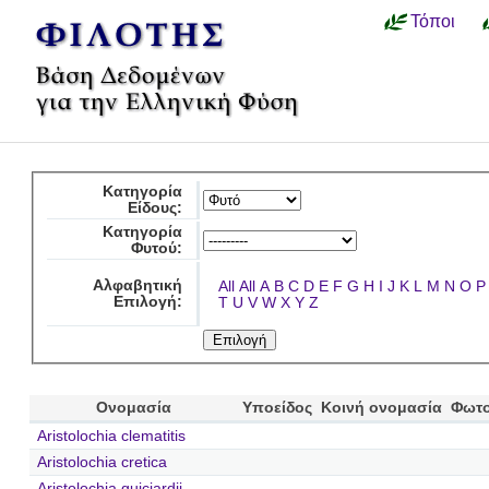
Τόποι
Κατηγορία
Είδους:
Κατηγορία
Φυτού:
Αλφαβητική
All
All
A
B
C
D
E
F
G
H
I
J
K
L
M
N
O
P
Επιλογή:
T
U
V
W
X
Y
Z
Ονομασία
Υποείδος
Κοινή ονομασία
Φωτο
Aristolochia clematitis
Aristolochia cretica
Aristolochia guiciardii