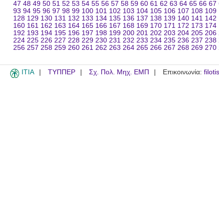
47
48
49
50
51
52
53
54
55
56
57
58
59
60
61
62
63
64
65
66
67
93
94
95
96
97
98
99
100
101
102
103
104
105
106
107
108
109
128
129
130
131
132
133
134
135
136
137
138
139
140
141
142
160
161
162
163
164
165
166
167
168
169
170
171
172
173
174
192
193
194
195
196
197
198
199
200
201
202
203
204
205
206
224
225
226
227
228
229
230
231
232
233
234
235
236
237
238
256
257
258
259
260
261
262
263
264
265
266
267
268
269
270
ITIA
ΤΥΠΠΕΡ
Σχ. Πολ. Μηχ. ΕΜΠ
Επικοινωνία:
filot