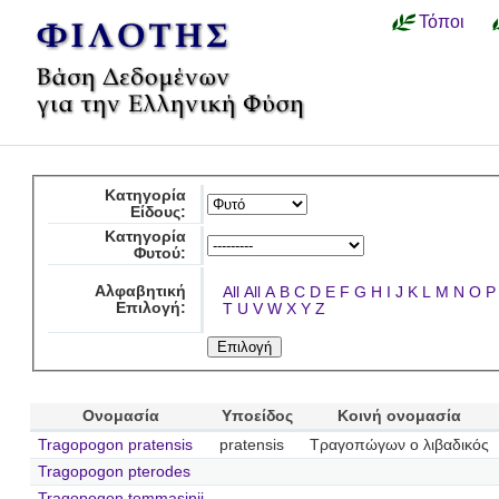
Τόποι
Κατηγορία
Είδους:
Κατηγορία
Φυτού:
Αλφαβητική
All
All
A
B
C
D
E
F
G
H
I
J
K
L
M
N
O
P
Επιλογή:
T
U
V
W
X
Y
Z
Ονομασία
Υποείδος
Κοινή ονομασία
Tragopogon pratensis
pratensis
Τραγοπώγων ο λιβαδικός
Tragopogon pterodes
Tragopogon tommasinii