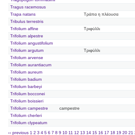
Tragus racemosus
Trapa natans
Τράπα η πλέουσα
Tribulus terrestris
Trifolium affine
Τριφύλλι
Trifolium alpestre
Trifolium angustifolium
Trifolium argutum
Τριφύλλι
Trifolium arvense
Trifolium aurantiacum
Trifolium aureum
Trifolium badium
Trifolium barbeyi
Trifolium bocconei
Trifolium boissieri
Trifolium campestre
campestre
Trifolium cherleri
Trifolium clypeatum
‹‹ previous
1
2
3
4
5
6
7
8
9
10
11
12
13
14
15
16
17
18
19
20
21