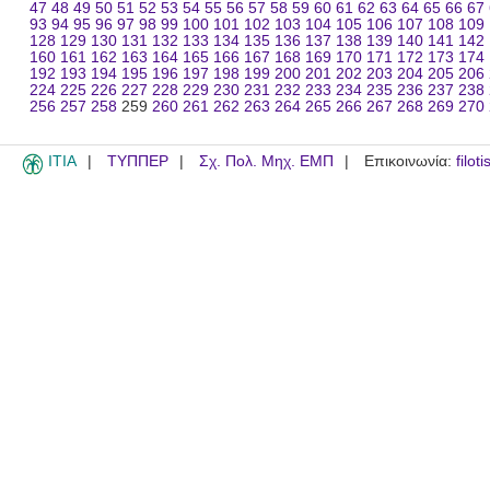
47
48
49
50
51
52
53
54
55
56
57
58
59
60
61
62
63
64
65
66
67
93
94
95
96
97
98
99
100
101
102
103
104
105
106
107
108
109
128
129
130
131
132
133
134
135
136
137
138
139
140
141
142
160
161
162
163
164
165
166
167
168
169
170
171
172
173
174
192
193
194
195
196
197
198
199
200
201
202
203
204
205
206
224
225
226
227
228
229
230
231
232
233
234
235
236
237
238
256
257
258
259
260
261
262
263
264
265
266
267
268
269
270
ITIA
ΤΥΠΠΕΡ
Σχ. Πολ. Μηχ. ΕΜΠ
Επικοινωνία:
filot