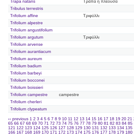
Trapa natans
Τράπα η πλέουσα
Tribulus terrestris
Trifolium affine
Τριφύλλι
Trifolium alpestre
Trifolium angustifolium
Trifolium argutum
Τριφύλλι
Trifolium arvense
Trifolium aurantiacum
Trifolium aureum
Trifolium badium
Trifolium barbeyi
Trifolium bocconei
Trifolium boissieri
Trifolium campestre
campestre
Trifolium cherleri
Trifolium clypeatum
‹‹ previous
1
2
3
4
5
6
7
8
9
10
11
12
13
14
15
16
17
18
19
20
21
65
66
67
68
69
70
71
72
73
74
75
76
77
78
79
80
81
82
83
84
85
121
122
123
124
125
126
127
128
129
130
131
132
133
134
135
166
167
168
169
170
171
172
173
174
175
176
177
178
179
180