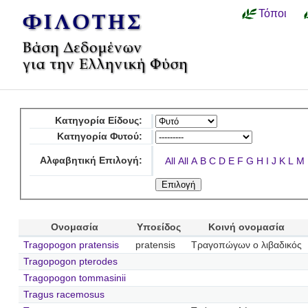
Τόποι
Κατηγορία Είδους:
Κατηγορία Φυτού:
Αλφαβητική Επιλογή:
All
All
A
B
C
D
E
F
G
H
I
J
K
L
M
Ονομασία
Υποείδος
Κοινή ονομασία
Tragopogon pratensis
pratensis
Τραγοπώγων ο λιβαδικός
Tragopogon pterodes
Tragopogon tommasinii
Tragus racemosus