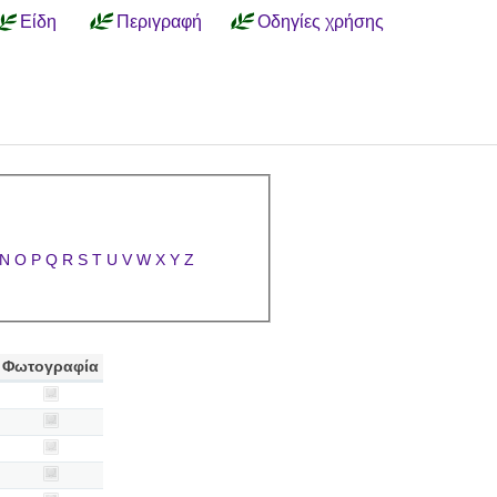
Είδη
Περιγραφή
Οδηγίες χρήσης
N
O
P
Q
R
S
T
U
V
W
X
Y
Z
Φωτογραφία