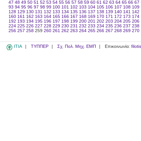
47
48
49
50
51
52
53
54
55
56
57
58
59
60
61
62
63
64
65
66
67
93
94
95
96
97
98
99
100
101
102
103
104
105
106
107
108
109
128
129
130
131
132
133
134
135
136
137
138
139
140
141
142
160
161
162
163
164
165
166
167
168
169
170
171
172
173
174
192
193
194
195
196
197
198
199
200
201
202
203
204
205
206
224
225
226
227
228
229
230
231
232
233
234
235
236
237
238
256
257
258
259
260
261
262
263
264
265
266
267
268
269
270
ITIA
ΤΥΠΠΕΡ
Σχ. Πολ. Μηχ. ΕΜΠ
Επικοινωνία:
filot