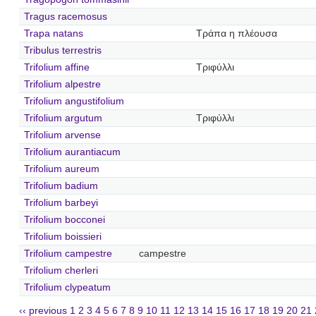
Tragus racemosus
Trapa natans
Τράπα η πλέουσα
Tribulus terrestris
Trifolium affine
Τριφύλλι
Trifolium alpestre
Trifolium angustifolium
Trifolium argutum
Τριφύλλι
Trifolium arvense
Trifolium aurantiacum
Trifolium aureum
Trifolium badium
Trifolium barbeyi
Trifolium bocconei
Trifolium boissieri
Trifolium campestre
campestre
Trifolium cherleri
Trifolium clypeatum
‹‹ previous
1
2
3
4
5
6
7
8
9
10
11
12
13
14
15
16
17
18
19
20
21