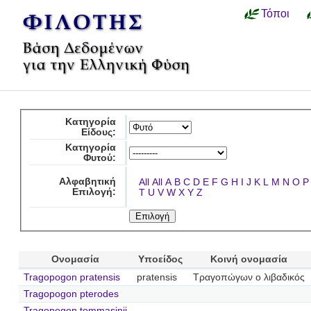
Τόποι
Κατηγορία
Είδους:
Κατηγορία
Φυτού:
Αλφαβητική
All
All
A
B
C
D
E
F
G
H
I
J
K
L
M
N
O
P
Επιλογή:
T
U
V
W
X
Y
Z
Ονομασία
Υποείδος
Κοινή ονομασία
Tragopogon pratensis
pratensis
Τραγοπώγων ο λιβαδικός
Tragopogon pterodes
Tragopogon tommasinii