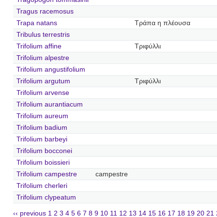
Tragus racemosus
Trapa natans
Τράπα η πλέουσα
Tribulus terrestris
Trifolium affine
Τριφύλλι
Trifolium alpestre
Trifolium angustifolium
Trifolium argutum
Τριφύλλι
Trifolium arvense
Trifolium aurantiacum
Trifolium aureum
Trifolium badium
Trifolium barbeyi
Trifolium bocconei
Trifolium boissieri
Trifolium campestre
campestre
Trifolium cherleri
Trifolium clypeatum
‹‹ previous
1
2
3
4
5
6
7
8
9
10
11
12
13
14
15
16
17
18
19
20
21