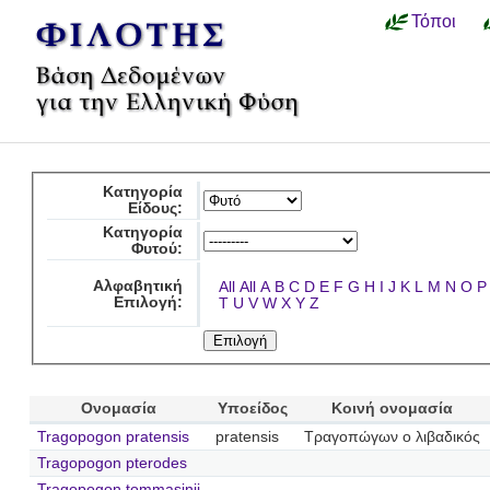
Τόποι
Κατηγορία
Είδους:
Κατηγορία
Φυτού:
Αλφαβητική
All
All
A
B
C
D
E
F
G
H
I
J
K
L
M
N
O
P
Επιλογή:
T
U
V
W
X
Y
Z
Ονομασία
Υποείδος
Κοινή ονομασία
Tragopogon pratensis
pratensis
Τραγοπώγων ο λιβαδικός
Tragopogon pterodes
Tragopogon tommasinii