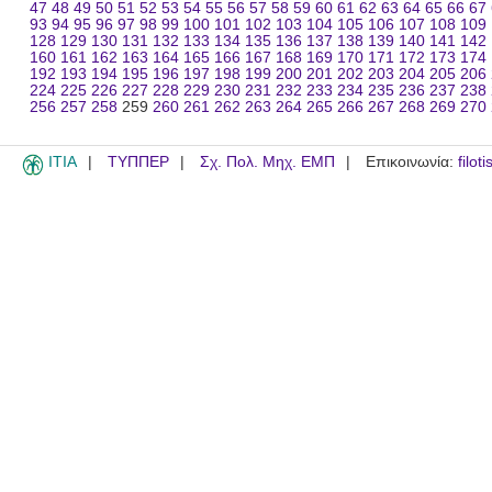
47
48
49
50
51
52
53
54
55
56
57
58
59
60
61
62
63
64
65
66
67
93
94
95
96
97
98
99
100
101
102
103
104
105
106
107
108
109
128
129
130
131
132
133
134
135
136
137
138
139
140
141
142
160
161
162
163
164
165
166
167
168
169
170
171
172
173
174
192
193
194
195
196
197
198
199
200
201
202
203
204
205
206
224
225
226
227
228
229
230
231
232
233
234
235
236
237
238
256
257
258
259
260
261
262
263
264
265
266
267
268
269
270
ITIA
ΤΥΠΠΕΡ
Σχ. Πολ. Μηχ. ΕΜΠ
Επικοινωνία:
filot