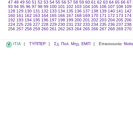
47
48
49
50
51
52
53
54
55
56
57
58
59
60
61
62
63
64
65
66
67
93
94
95
96
97
98
99
100
101
102
103
104
105
106
107
108
109
128
129
130
131
132
133
134
135
136
137
138
139
140
141
142
160
161
162
163
164
165
166
167
168
169
170
171
172
173
174
192
193
194
195
196
197
198
199
200
201
202
203
204
205
206
224
225
226
227
228
229
230
231
232
233
234
235
236
237
238
256
257
258
259
260
261
262
263
264
265
266
267
268
269
270
ITIA
ΤΥΠΠΕΡ
Σχ. Πολ. Μηχ. ΕΜΠ
Επικοινωνία:
filot