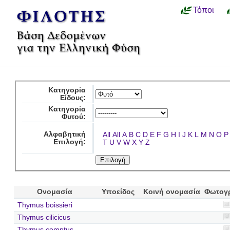
Τόποι
Κατηγορία
Είδους:
Κατηγορία
Φυτού:
Αλφαβητική
All
All
A
B
C
D
E
F
G
H
I
J
K
L
M
N
O
P
Επιλογή:
T
U
V
W
X
Y
Z
Ονομασία
Υποείδος
Κοινή ονομασία
Φωτογ
Thymus boissieri
Thymus cilicicus
Thymus comptus