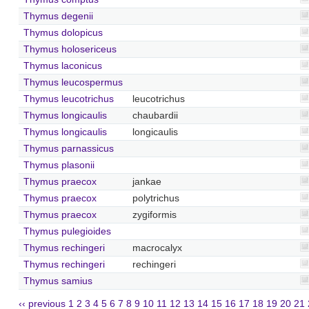
Thymus degenii
Thymus dolopicus
Thymus holosericeus
Thymus laconicus
Thymus leucospermus
Thymus leucotrichus
leucotrichus
Thymus longicaulis
chaubardii
Thymus longicaulis
longicaulis
Thymus parnassicus
Thymus plasonii
Thymus praecox
jankae
Thymus praecox
polytrichus
Thymus praecox
zygiformis
Thymus pulegioides
Thymus rechingeri
macrocalyx
Thymus rechingeri
rechingeri
Thymus samius
‹‹ previous
1
2
3
4
5
6
7
8
9
10
11
12
13
14
15
16
17
18
19
20
21