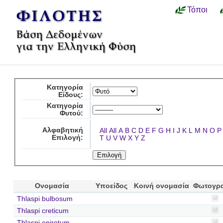
Τόποι
Κατηγορία
Είδους:
Κατηγορία
Φυτού:
Αλφαβητική
All
All
A
B
C
D
E
F
G
H
I
J
K
L
M
N
O
P
Επιλογή:
T
U
V
W
X
Y
Z
Ονομασία
Υποείδος
Κοινή ονομασία
Φωτογρ
Thlaspi bulbosum
Thlaspi creticum
Thlaspi epirotum