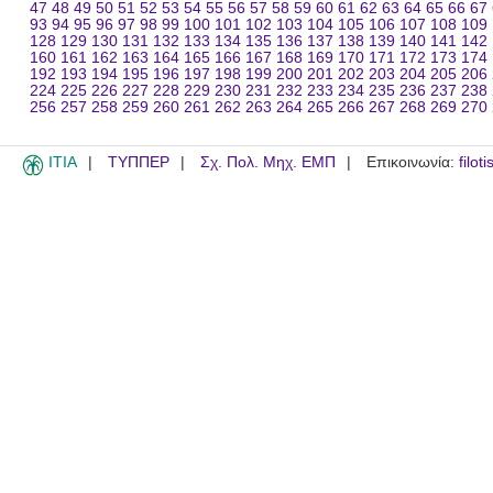
47
48
49
50
51
52
53
54
55
56
57
58
59
60
61
62
63
64
65
66
67
93
94
95
96
97
98
99
100
101
102
103
104
105
106
107
108
109
128
129
130
131
132
133
134
135
136
137
138
139
140
141
142
160
161
162
163
164
165
166
167
168
169
170
171
172
173
174
192
193
194
195
196
197
198
199
200
201
202
203
204
205
206
224
225
226
227
228
229
230
231
232
233
234
235
236
237
238
256
257
258
259
260
261
262
263
264
265
266
267
268
269
270
ITIA
ΤΥΠΠΕΡ
Σχ. Πολ. Μηχ. ΕΜΠ
Επικοινωνία:
filot