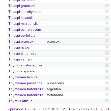
Thlaspi graecum
Thlaspi kotschyanum
Thlaspi kovatsii
Thlaspi microphyllum
Thlaspi ochroleucum
Thlaspi perfoliatum
Thlaspi praecox
praecox
Thlaspi rivale
Thlaspi tymphaeum
Thlaspi zaffranii
Thymbra calostachya
Thymbra spicata
Thymelaea hirsuta
Thymelaea passerina
pubescens
Thymelaea tartonraira
argentea
Thymelaea tartonraira
tartonraira
Thymus atticus
‹‹ previous
1
2
3
4
5
6
7
8
9
10
11
12
13
14
15
16
17
18
19
20
21