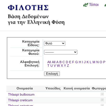
Τόποι
Κατηγορία
Είδους:
Κατηγορία
Φυτού:
Αλφαβητική
All
All
A
B
C
D
E
F
G
H
I
J
K
L
M
N
O
P
Επιλογή:
T
U
V
W
X
Y
Z
Ονομασία
Υποείδος
Κοινή ονομασία
Φωτογρ
Thlaspi bulbosum
Thlaspi creticum
Thlaspi epirotum