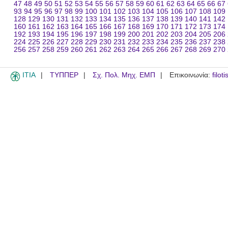
47
48
49
50
51
52
53
54
55
56
57
58
59
60
61
62
63
64
65
66
67
93
94
95
96
97
98
99
100
101
102
103
104
105
106
107
108
109
128
129
130
131
132
133
134
135
136
137
138
139
140
141
142
160
161
162
163
164
165
166
167
168
169
170
171
172
173
174
192
193
194
195
196
197
198
199
200
201
202
203
204
205
206
224
225
226
227
228
229
230
231
232
233
234
235
236
237
238
256
257
258
259
260
261
262
263
264
265
266
267
268
269
270
ITIA
ΤΥΠΠΕΡ
Σχ. Πολ. Μηχ. ΕΜΠ
Επικοινωνία:
filot