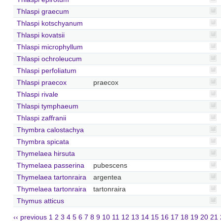
Thlaspi graecum
Thlaspi kotschyanum
Thlaspi kovatsii
Thlaspi microphyllum
Thlaspi ochroleucum
Thlaspi perfoliatum
Thlaspi praecox
praecox
Thlaspi rivale
Thlaspi tymphaeum
Thlaspi zaffranii
Thymbra calostachya
Thymbra spicata
Thymelaea hirsuta
Thymelaea passerina
pubescens
Thymelaea tartonraira
argentea
Thymelaea tartonraira
tartonraira
Thymus atticus
‹‹ previous
1
2
3
4
5
6
7
8
9
10
11
12
13
14
15
16
17
18
19
20
21