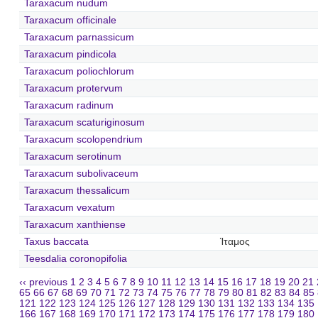
Taraxacum nudum
Taraxacum officinale
Taraxacum parnassicum
Taraxacum pindicola
Taraxacum poliochlorum
Taraxacum protervum
Taraxacum radinum
Taraxacum scaturiginosum
Taraxacum scolopendrium
Taraxacum serotinum
Taraxacum subolivaceum
Taraxacum thessalicum
Taraxacum vexatum
Taraxacum xanthiense
Taxus baccata
Ίταμος
Teesdalia coronopifolia
‹‹ previous
1
2
3
4
5
6
7
8
9
10
11
12
13
14
15
16
17
18
19
20
21
65
66
67
68
69
70
71
72
73
74
75
76
77
78
79
80
81
82
83
84
85
121
122
123
124
125
126
127
128
129
130
131
132
133
134
135
166
167
168
169
170
171
172
173
174
175
176
177
178
179
180