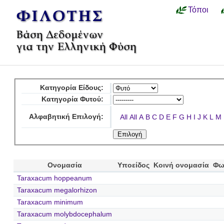
Τόποι
Κατηγορία Είδους:
Κατηγορία Φυτού:
Αλφαβητική Επιλογή:
All
All
A
B
C
D
E
F
G
H
I
J
K
L
M
Ονομασία
Υποείδος
Κοινή ονομασία
Φω
Taraxacum hoppeanum
Taraxacum megalorhizon
Taraxacum minimum
Taraxacum molybdocephalum