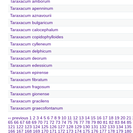
Taraxacum amborum
Taraxacum apenninum
Taraxacum aznavourii
Taraxacum bulgaricum
Taraxacum calocephalum
Taraxacum copidophylloides
Taraxacum cylleneum
Taraxacum delphicum
Taraxacum deorum
Taraxacum edessicum
Taraxacum epirense
Taraxacum fibratum
Taraxacum fragosum
Taraxacum gionense
Taraxacum gracilens
Taraxacum graecofontanum
‹‹ previous
1
2
3
4
5
6
7
8
9
10
11
12
13
14
15
16
17
18
19
20
21
65
66
67
68
69
70
71
72
73
74
75
76
77
78
79
80
81
82
83
84
85
121
122
123
124
125
126
127
128
129
130
131
132
133
134
135
166
167
168
169
170
171
172
173
174
175
176
177
178
179
180