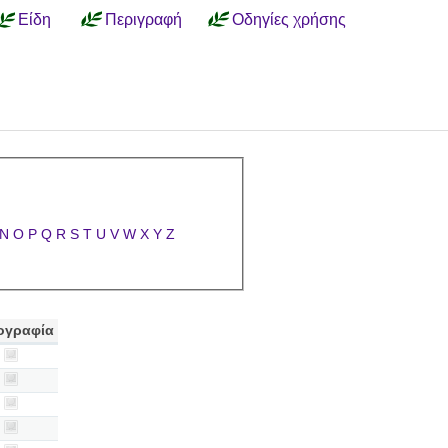
Είδη
Περιγραφή
Οδηγίες χρήσης
N
O
P
Q
R
S
T
U
V
W
X
Y
Z
ογραφία