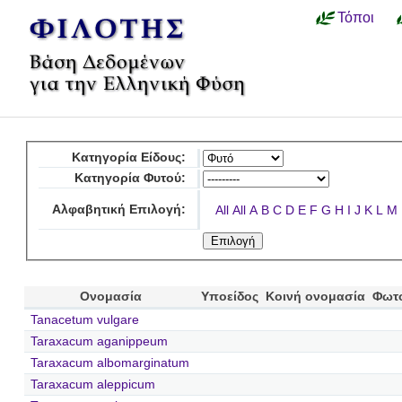
Τόποι
Κατηγορία Είδους:
Κατηγορία Φυτού:
Αλφαβητική Επιλογή:
All
All
A
B
C
D
E
F
G
H
I
J
K
L
M
Ονομασία
Υποείδος
Κοινή ονομασία
Φωτ
Tanacetum vulgare
Taraxacum aganippeum
Taraxacum albomarginatum
Taraxacum aleppicum