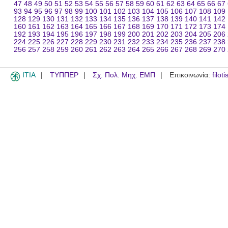
47
48
49
50
51
52
53
54
55
56
57
58
59
60
61
62
63
64
65
66
67
93
94
95
96
97
98
99
100
101
102
103
104
105
106
107
108
109
128
129
130
131
132
133
134
135
136
137
138
139
140
141
142
160
161
162
163
164
165
166
167
168
169
170
171
172
173
174
192
193
194
195
196
197
198
199
200
201
202
203
204
205
206
224
225
226
227
228
229
230
231
232
233
234
235
236
237
238
256
257
258
259
260
261
262
263
264
265
266
267
268
269
270
ITIA
ΤΥΠΠΕΡ
Σχ. Πολ. Μηχ. ΕΜΠ
Επικοινωνία:
filot