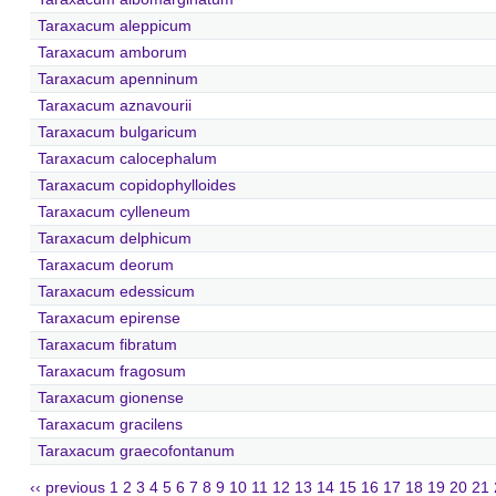
Taraxacum aleppicum
Taraxacum amborum
Taraxacum apenninum
Taraxacum aznavourii
Taraxacum bulgaricum
Taraxacum calocephalum
Taraxacum copidophylloides
Taraxacum cylleneum
Taraxacum delphicum
Taraxacum deorum
Taraxacum edessicum
Taraxacum epirense
Taraxacum fibratum
Taraxacum fragosum
Taraxacum gionense
Taraxacum gracilens
Taraxacum graecofontanum
‹‹ previous
1
2
3
4
5
6
7
8
9
10
11
12
13
14
15
16
17
18
19
20
21