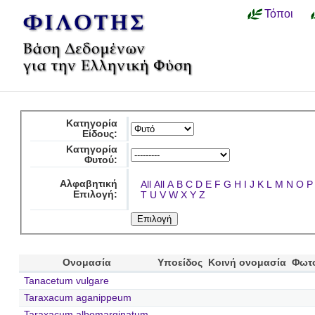
Τόποι
Κατηγορία
Είδους:
Κατηγορία
Φυτού:
Αλφαβητική
All
All
A
B
C
D
E
F
G
H
I
J
K
L
M
N
O
P
Επιλογή:
T
U
V
W
X
Y
Z
Ονομασία
Υποείδος
Κοινή ονομασία
Φωτ
Tanacetum vulgare
Taraxacum aganippeum
Taraxacum albomarginatum