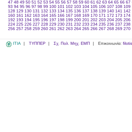
47
48
49
50
51
52
53
54
55
56
57
58
59
60
61
62
63
64
65
66
67
93
94
95
96
97
98
99
100
101
102
103
104
105
106
107
108
109
128
129
130
131
132
133
134
135
136
137
138
139
140
141
142
160
161
162
163
164
165
166
167
168
169
170
171
172
173
174
192
193
194
195
196
197
198
199
200
201
202
203
204
205
206
224
225
226
227
228
229
230
231
232
233
234
235
236
237
238
256
257
258
259
260
261
262
263
264
265
266
267
268
269
270
ITIA
ΤΥΠΠΕΡ
Σχ. Πολ. Μηχ. ΕΜΠ
Επικοινωνία:
filot