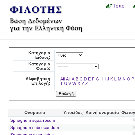
Τόποι
Κατηγορία
Είδους:
Κατηγορία
Φυτού:
Αλφαβητική
All
All
A
B
C
D
E
F
G
H
I
J
K
L
M
N
O
P
Επιλογή:
T
U
V
W
X
Y
Z
Ονομασία
Υποείδος
Κοινή ονομασία
Φωτογ
Sphagnum squarrosum
Sphagnum subsecundum
Sphenopus divaricatus