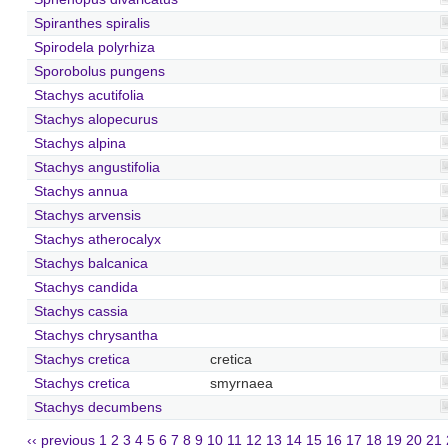
Spiranthes spiralis
Spirodela polyrhiza
Sporobolus pungens
Stachys acutifolia
Stachys alopecurus
Stachys alpina
Stachys angustifolia
Stachys annua
Stachys arvensis
Stachys atherocalyx
Stachys balcanica
Stachys candida
Stachys cassia
Stachys chrysantha
Stachys cretica
cretica
Stachys cretica
smyrnaea
Stachys decumbens
‹‹ previous
1
2
3
4
5
6
7
8
9
10
11
12
13
14
15
16
17
18
19
20
21