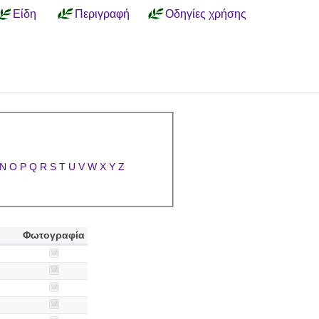
Είδη
Περιγραφή
Οδηγίες χρήσης
N
O
P
Q
R
S
T
U
V
W
X
Y
Z
Φωτογραφία