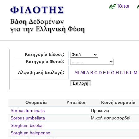
Τόποι
Κατηγορία Είδους:
Κατηγορία Φυτού:
Αλφαβητική Επιλογή:
All
All
A
B
C
D
E
F
G
H
I
J
K
L
M
Ονομασία
Υποείδος
Κοινή ονομασία
Sorbus torminalis
Πρακανιά
Sorbus umbellata
Μικρή ασημοσορδιά
Sorghum bicolor
Sorghum halepense