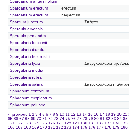
Sparganium angustifolium
Sparganium erectum
erectum
Sparganium erectum
neglectum
Spartium junceum
Σπάρτο
Spergula arvensis
Spergula pentandra
Spergularia bocconii
Spergularia diandra
Spergularia heldreichii
Spergularia lycia
Σπεργκουλάρια της Λυκί
Spergularia media
Spergularia rubra
Spergularia salina
Σπεργκουλάρια η αλατόφ
Sphagnum contortum
Sphagnum cuspidatum
Sphagnum palustre
‹‹ previous
1
2
3
4
5
6
7
8
9
10
11
12
13
14
15
16
17
18
19
20
21
65
66
67
68
69
70
71
72
73
74
75
76
77
78
79
80
81
82
83
84
85
121
122
123
124
125
126
127
128
129
130
131
132
133
134
135
166
167
168
169
170
171
172
173
174
175
176
177
178
179
180