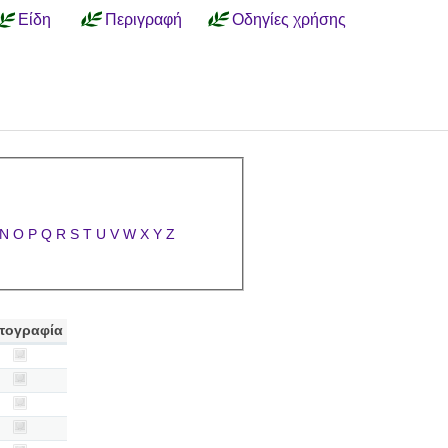
Είδη
Περιγραφή
Οδηγίες χρήσης
N
O
P
Q
R
S
T
U
V
W
X
Y
Z
τογραφία