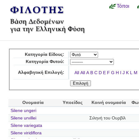
Τόποι
Κατηγορία Είδους:
Κατηγορία Φυτού:
Αλφαβητική Επιλογή:
All
All
A
B
C
D
E
F
G
H
I
J
K
L
M
Ονομασία
Υποείδος
Κοινή ονομασία
Φω
Silene ungeri
Silene urvillei
Σιληνή του Ουρβίλ
Silene variegata
Silene viridiflora