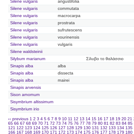
Silene vulgaris
angustifolia
Silene vulgaris
commutata
Silene vulgaris
macrocarpa
Silene vulgaris
prostrata
Silene vulgaris
sufrutescens
Silene vulgaris
vourinensis
Silene vulgaris
vulgaris
Silene waldsteinii
Silybum marianum
Σίλυβο το θαλάσσιο
Sinapis alba
alba
Sinapis alba
dissecta
Sinapis alba
mairei
Sinapis arvensis
Sison amomum
Sisymbrium altissimum
Sisymbrium irio
‹‹ previous
1
2
3
4
5
6
7
8
9
10
11
12
13
14
15
16
17
18
19
20
21
65
66
67
68
69
70
71
72
73
74
75
76
77
78
79
80
81
82
83
84
85
121
122
123
124
125
126
127
128
129
130
131
132
133
134
135
166
167
168
169
170
171
172
173
174
175
176
177
178
179
180