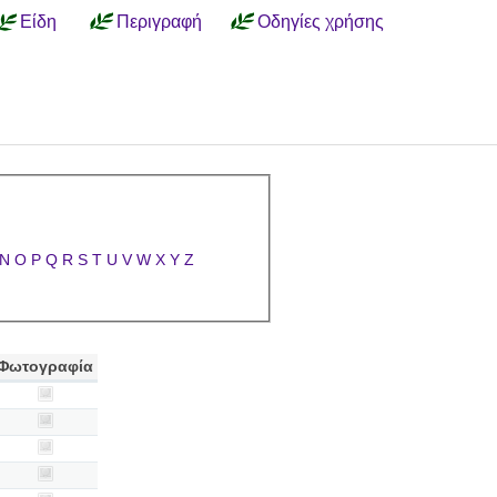
Είδη
Περιγραφή
Οδηγίες χρήσης
N
O
P
Q
R
S
T
U
V
W
X
Y
Z
Φωτογραφία