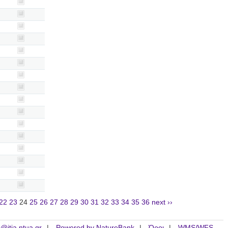
22
23
24
25
26
27
28
29
30
31
32
33
34
35
36
next ››
is@itia.ntua.gr
Powered by NatureBank
Όροι
WMS/WFS