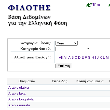
Τόποι
Κατηγορία Είδους:
Κατηγορία Φυτού:
Αλφαβητική Επιλογή:
All
All
A
B
C
D
E
F
G
H
I
J
K
L
M
Ονομασία
Υποείδος
Κοινή ονομασία
Arabis glabra
Arabis laxa
Arabis longistyla
Arabis muralis