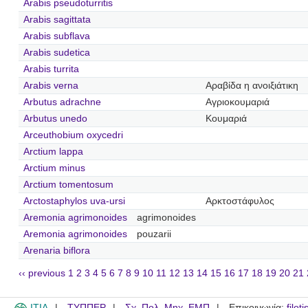
Arabis pseudoturritis
Arabis sagittata
Arabis subflava
Arabis sudetica
Arabis turrita
Arabis verna
Αραβίδα η ανοιξιάτικη
Arbutus adrachne
Αγριοκουμαριά
Arbutus unedo
Κουμαριά
Arceuthobium oxycedri
Arctium lappa
Arctium minus
Arctium tomentosum
Arctostaphylos uva-ursi
Αρκτοστάφυλος
Aremonia agrimonoides
agrimonoides
Aremonia agrimonoides
pouzarii
Arenaria biflora
‹‹ previous
1
2
3
4
5
6
7
8
9
10
11
12
13
14
15
16
17
18
19
20
21
ITIA
ΤΥΠΠΕΡ
Σχ. Πολ. Μηχ. ΕΜΠ
Επικοινωνία:
filot