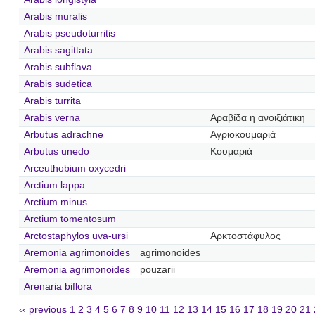
Arabis muralis
Arabis pseudoturritis
Arabis sagittata
Arabis subflava
Arabis sudetica
Arabis turrita
Arabis verna
Αραβίδα η ανοιξιάτικη
Arbutus adrachne
Αγριοκουμαριά
Arbutus unedo
Κουμαριά
Arceuthobium oxycedri
Arctium lappa
Arctium minus
Arctium tomentosum
Arctostaphylos uva-ursi
Αρκτοστάφυλος
Aremonia agrimonoides
agrimonoides
Aremonia agrimonoides
pouzarii
Arenaria biflora
‹‹ previous
1
2
3
4
5
6
7
8
9
10
11
12
13
14
15
16
17
18
19
20
21