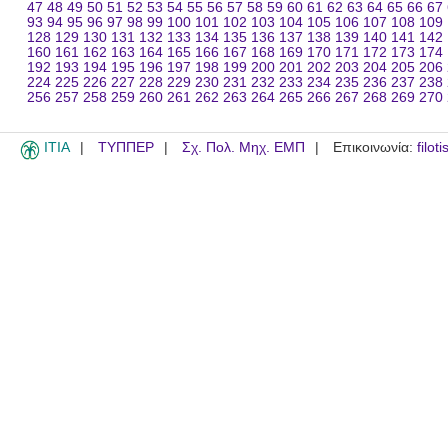
47
48
49
50
51
52
53
54
55
56
57
58
59
60
61
62
63
64
65
66
67
93
94
95
96
97
98
99
100
101
102
103
104
105
106
107
108
109
128
129
130
131
132
133
134
135
136
137
138
139
140
141
142
160
161
162
163
164
165
166
167
168
169
170
171
172
173
174
192
193
194
195
196
197
198
199
200
201
202
203
204
205
206
224
225
226
227
228
229
230
231
232
233
234
235
236
237
238
256
257
258
259
260
261
262
263
264
265
266
267
268
269
270
ITIA
ΤΥΠΠΕΡ
Σχ. Πολ. Μηχ. ΕΜΠ
Επικοινωνία:
filot