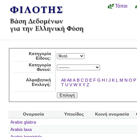
Τόποι
Κατηγορία
Είδους:
Κατηγορία
Φυτού:
Αλφαβητική
All
All
A
B
C
D
E
F
G
H
I
J
K
L
M
N
O
P
Επιλογή:
T
U
V
W
X
Y
Z
Ονομασία
Υποείδος
Κοινή ονομασία
Arabis glabra
Arabis laxa
Arabis longistyla