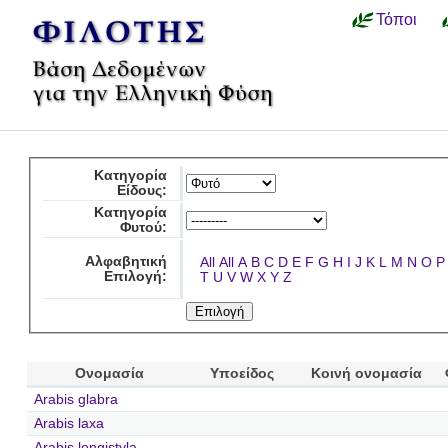
Τόποι
Κατηγορία
Είδους:
Κατηγορία
Φυτού:
Αλφαβητική
All
All
A
B
C
D
E
F
G
H
I
J
K
L
M
N
O
P
Επιλογή:
T
U
V
W
X
Y
Z
Ονομασία
Υποείδος
Κοινή ονομασία
Arabis glabra
Arabis laxa
Arabis longistyla