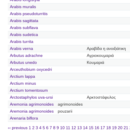
Arabis muralis
Arabis pseudoturritis
Arabis sagittata
Arabis subflava
Arabis sudetica
Arabis turrita
Arabis verna
Αραβίδα η ανοιξιάτικη
Arbutus adrachne
Αγριοκουμαριά
Arbutus unedo
Κουμαριά
Arceuthobium oxycedri
Arctium lappa
Arctium minus
Arctium tomentosum
Arctostaphylos uva-ursi
Αρκτοστάφυλος
Aremonia agrimonoides
agrimonoides
Aremonia agrimonoides
pouzarii
Arenaria biflora
‹‹ previous
1
2
3
4
5
6
7
8
9
10
11
12
13
14
15
16
17
18
19
20
21