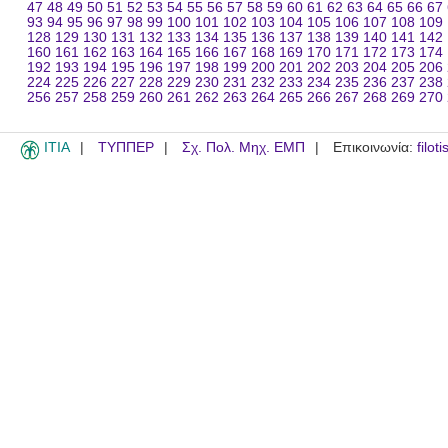
47
48
49
50
51
52
53
54
55
56
57
58
59
60
61
62
63
64
65
66
67
93
94
95
96
97
98
99
100
101
102
103
104
105
106
107
108
109
128
129
130
131
132
133
134
135
136
137
138
139
140
141
142
160
161
162
163
164
165
166
167
168
169
170
171
172
173
174
192
193
194
195
196
197
198
199
200
201
202
203
204
205
206
224
225
226
227
228
229
230
231
232
233
234
235
236
237
238
256
257
258
259
260
261
262
263
264
265
266
267
268
269
270
ITIA
ΤΥΠΠΕΡ
Σχ. Πολ. Μηχ. ΕΜΠ
Επικοινωνία:
filot