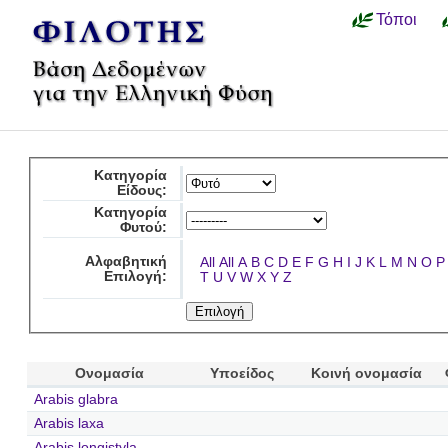
Τόποι
Κατηγορία
Είδους:
Κατηγορία
Φυτού:
Αλφαβητική
All
All
A
B
C
D
E
F
G
H
I
J
K
L
M
N
O
P
Επιλογή:
T
U
V
W
X
Y
Z
Ονομασία
Υποείδος
Κοινή ονομασία
Arabis glabra
Arabis laxa
Arabis longistyla