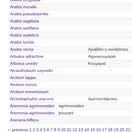
Arabis muralis
Arabis pseudoturritis
Arabis sagittata
Arabis subflava
Arabis sudetica
Arabis turrita
Arabis verna
Αραβίδα η ανοιξιάτικη
Arbutus adrachne
Αγριοκουμαριά
Arbutus unedo
Κουμαριά
Arceuthobium oxycedri
Arctium lappa
Arctium minus
Arctium tomentosum
Arctostaphylos uva-ursi
Αρκτοστάφυλος
Aremonia agrimonoides
agrimonoides
Aremonia agrimonoides
pouzarii
Arenaria biflora
‹‹ previous
1
2
3
4
5
6
7
8
9
10
11
12
13
14
15
16
17
18
19
20
21