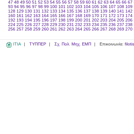
47
48
49
50
51
52
53
54
55
56
57
58
59
60
61
62
63
64
65
66
67
93
94
95
96
97
98
99
100
101
102
103
104
105
106
107
108
109
128
129
130
131
132
133
134
135
136
137
138
139
140
141
142
160
161
162
163
164
165
166
167
168
169
170
171
172
173
174
192
193
194
195
196
197
198
199
200
201
202
203
204
205
206
224
225
226
227
228
229
230
231
232
233
234
235
236
237
238
256
257
258
259
260
261
262
263
264
265
266
267
268
269
270
ITIA
ΤΥΠΠΕΡ
Σχ. Πολ. Μηχ. ΕΜΠ
Επικοινωνία:
filot