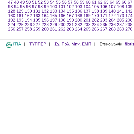
47
48
49
50
51
52
53
54
55
56
57
58
59
60
61
62
63
64
65
66
67
93
94
95
96
97
98
99
100
101
102
103
104
105
106
107
108
109
128
129
130
131
132
133
134
135
136
137
138
139
140
141
142
160
161
162
163
164
165
166
167
168
169
170
171
172
173
174
192
193
194
195
196
197
198
199
200
201
202
203
204
205
206
224
225
226
227
228
229
230
231
232
233
234
235
236
237
238
256
257
258
259
260
261
262
263
264
265
266
267
268
269
270
ITIA
ΤΥΠΠΕΡ
Σχ. Πολ. Μηχ. ΕΜΠ
Επικοινωνία:
filot