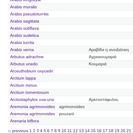
Arabis muralis
Arabis pseudoturritis
Arabis sagittata
Arabis subflava
Arabis sudetica
Arabis turrita
Arabis verna
Αραβίδα η ανοιξιάτικη
Arbutus adrachne
Αγριοκουμαριά
Arbutus unedo
Κουμαριά
Arceuthobium oxycedri
Arctium lappa
Arctium minus
Arctium tomentosum
Arctostaphylos uva-ursi
Αρκτοστάφυλος
Aremonia agrimonoides
agrimonoides
Aremonia agrimonoides
pouzarii
Arenaria biflora
‹‹ previous
1
2
3
4
5
6
7
8
9
10
11
12
13
14
15
16
17
18
19
20
21