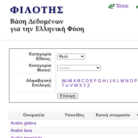
Τόποι
Κατηγορία
Είδους:
Κατηγορία
Φυτού:
Αλφαβητική
All
All
A
B
C
D
E
F
G
H
I
J
K
L
M
N
O
P
Επιλογή:
T
U
V
W
X
Y
Z
Ονομασία
Υποείδος
Κοινή ονομασία
Arabis glabra
Arabis laxa
Arabis longistyla