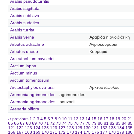
Arabis pseudoturritis
Arabis sagittata
Arabis subflava
Arabis sudetica
Arabis turrita
Arabis verna
Αραβίδα η ανοιξιάτικη
Arbutus adrachne
Αγριοκουμαριά
Arbutus unedo
Κουμαριά
Arceuthobium oxycedri
Arctium lappa
Arctium minus
Arctium tomentosum
Arctostaphylos uva-ursi
Αρκτοστάφυλος
Aremonia agrimonoides
agrimonoides
Aremonia agrimonoides
pouzarii
Arenaria biflora
‹‹ previous
1
2
3
4
5
6
7
8
9
10
11
12
13
14
15
16
17
18
19
20
21
65
66
67
68
69
70
71
72
73
74
75
76
77
78
79
80
81
82
83
84
85
121
122
123
124
125
126
127
128
129
130
131
132
133
134
135
166
167
168
169
170
171
172
173
174
175
176
177
178
179
180