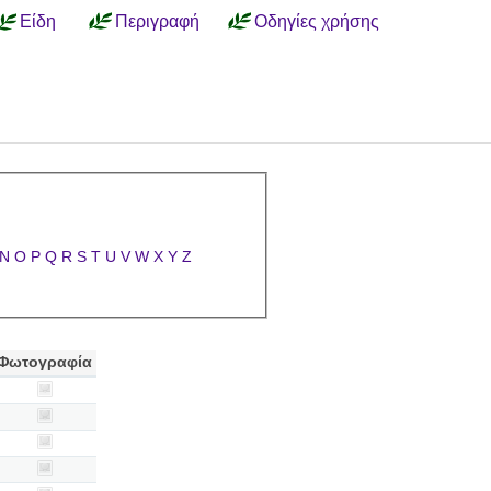
Είδη
Περιγραφή
Οδηγίες χρήσης
N
O
P
Q
R
S
T
U
V
W
X
Y
Z
Φωτογραφία