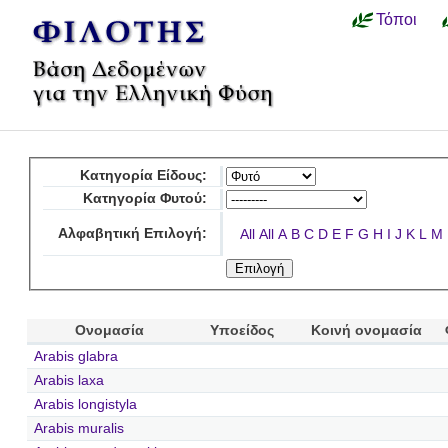
Τόποι
Κατηγορία Είδους:
Κατηγορία Φυτού:
Αλφαβητική Επιλογή:
All
All
A
B
C
D
E
F
G
H
I
J
K
L
M
Ονομασία
Υποείδος
Κοινή ονομασία
Arabis glabra
Arabis laxa
Arabis longistyla
Arabis muralis