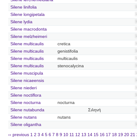
Silene linifolia
Silene longipetala
Silene lydia
Silene macrodonta
Silene melzheimeri
Silene multicaulis
cretica
Silene multicaulis
genistifolia
Silene multicaulis
multicaulis
Silene multicaulis
stenocalycina
Silene muscipula
Silene nicaeensis
Silene niederi
Silene noctiflora
Silene nocturna
nocturna
Silene nutabunda
Σιληνή
Silene nutans
nutans
Silene oligantha
‹‹ previous
1
2
3
4
5
6
7
8
9
10
11
12
13
14
15
16
17
18
19
20
21