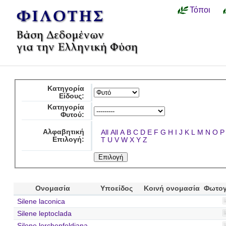
Τόποι
Κατηγορία
Είδους:
Κατηγορία
Φυτού:
Αλφαβητική
All
All
A
B
C
D
E
F
G
H
I
J
K
L
M
N
O
P
Επιλογή:
T
U
V
W
X
Y
Z
Ονομασία
Υποείδος
Κοινή ονομασία
Φωτογ
Silene laconica
Silene leptoclada
Silene lerchenfeldiana