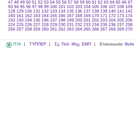
47
48
49
50
51
52
53
54
55
56
57
58
59
60
61
62
63
64
65
66
67
93
94
95
96
97
98
99
100
101
102
103
104
105
106
107
108
109
128
129
130
131
132
133
134
135
136
137
138
139
140
141
142
160
161
162
163
164
165
166
167
168
169
170
171
172
173
174
192
193
194
195
196
197
198
199
200
201
202
203
204
205
206
224
225
226
227
228
229
230
231
232
233
234
235
236
237
238
256
257
258
259
260
261
262
263
264
265
266
267
268
269
270
ITIA
ΤΥΠΠΕΡ
Σχ. Πολ. Μηχ. ΕΜΠ
Επικοινωνία:
filot