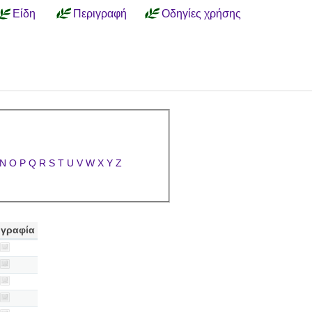
Είδη
Περιγραφή
Οδηγίες χρήσης
N
O
P
Q
R
S
T
U
V
W
X
Y
Z
γραφία