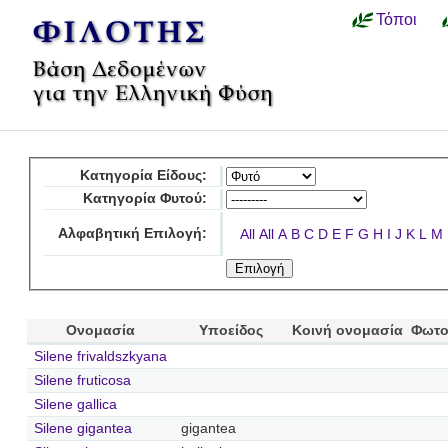
Τόποι
Κατηγορία Είδους:
Κατηγορία Φυτού:
Αλφαβητική Επιλογή:
All
All
A
B
C
D
E
F
G
H
I
J
K
L
M
Ονομασία
Υποείδος
Κοινή ονομασία
Φωτο
Silene frivaldszkyana
Silene fruticosa
Silene gallica
Silene gigantea
gigantea