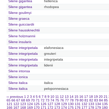
Silene gigantea
hellenica
Silene gigantea
rhodopea
Silene goulimyi
Silene graeca
Silene guicciardii
Silene haussknechtii
Silene holzmannii
Silene insularis
Silene integripetala
elafonesiaca
Silene integripetala
greuteri
Silene integripetala
integripetala
Silene integripetala
lidenii
Silene intonsa
Silene ionica
Silene italica
italica
Silene italica
peloponnesiaca
‹‹ previous
1
2
3
4
5
6
7
8
9
10
11
12
13
14
15
16
17
18
19
20
21
65
66
67
68
69
70
71
72
73
74
75
76
77
78
79
80
81
82
83
84
85
121
122
123
124
125
126
127
128
129
130
131
132
133
134
135
166
167
168
169
170
171
172
173
174
175
176
177
178
179
180