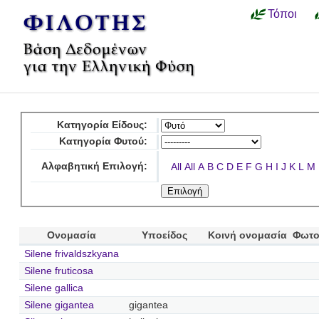
Τόποι
Κατηγορία Είδους:
Κατηγορία Φυτού:
Αλφαβητική Επιλογή:
All
All
A
B
C
D
E
F
G
H
I
J
K
L
M
Ονομασία
Υποείδος
Κοινή ονομασία
Φωτο
Silene frivaldszkyana
Silene fruticosa
Silene gallica
Silene gigantea
gigantea