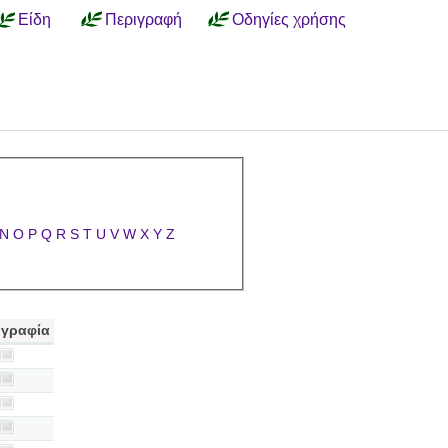
Είδη
Περιγραφή
Οδηγίες χρήσης
N
O
P
Q
R
S
T
U
V
W
X
Y
Z
γραφία