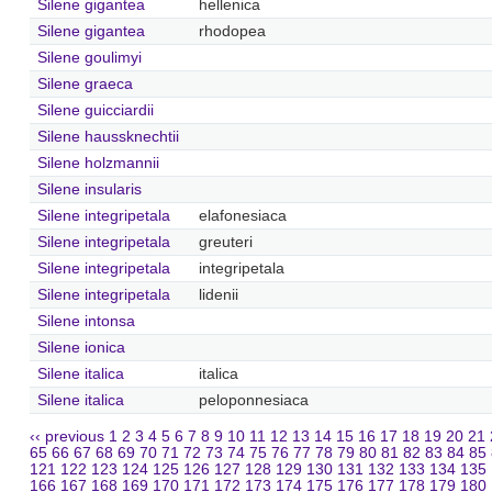
Silene gigantea
hellenica
Silene gigantea
rhodopea
Silene goulimyi
Silene graeca
Silene guicciardii
Silene haussknechtii
Silene holzmannii
Silene insularis
Silene integripetala
elafonesiaca
Silene integripetala
greuteri
Silene integripetala
integripetala
Silene integripetala
lidenii
Silene intonsa
Silene ionica
Silene italica
italica
Silene italica
peloponnesiaca
‹‹ previous
1
2
3
4
5
6
7
8
9
10
11
12
13
14
15
16
17
18
19
20
21
65
66
67
68
69
70
71
72
73
74
75
76
77
78
79
80
81
82
83
84
85
121
122
123
124
125
126
127
128
129
130
131
132
133
134
135
166
167
168
169
170
171
172
173
174
175
176
177
178
179
180