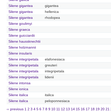
Silene gigantea
gigantea
Silene gigantea
hellenica
Silene gigantea
rhodopea
Silene goulimyi
Silene graeca
Silene guicciardii
Silene haussknechtii
Silene holzmannii
Silene insularis
Silene integripetala
elafonesiaca
Silene integripetala
greuteri
Silene integripetala
integripetala
Silene integripetala
lidenii
Silene intonsa
Silene ionica
Silene italica
italica
Silene italica
peloponnesiaca
‹‹ previous
1
2
3
4
5
6
7
8
9
10
11
12
13
14
15
16
17
18
19
20
21