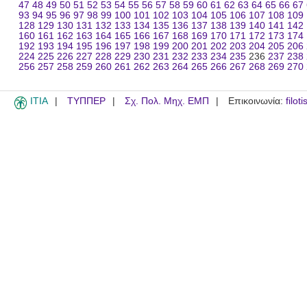
47
48
49
50
51
52
53
54
55
56
57
58
59
60
61
62
63
64
65
66
67
93
94
95
96
97
98
99
100
101
102
103
104
105
106
107
108
109
128
129
130
131
132
133
134
135
136
137
138
139
140
141
142
160
161
162
163
164
165
166
167
168
169
170
171
172
173
174
192
193
194
195
196
197
198
199
200
201
202
203
204
205
206
224
225
226
227
228
229
230
231
232
233
234
235
236
237
238
256
257
258
259
260
261
262
263
264
265
266
267
268
269
270
ITIA
ΤΥΠΠΕΡ
Σχ. Πολ. Μηχ. ΕΜΠ
Επικοινωνία:
filot