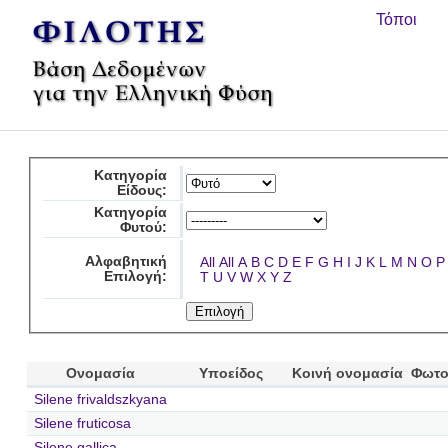
Τόποι
Κατηγορία
Είδους:
Κατηγορία
Φυτού:
Αλφαβητική
All
All
A
B
C
D
E
F
G
H
I
J
K
L
M
N
O
P
Επιλογή:
T
U
V
W
X
Y
Z
Ονομασία
Υποείδος
Κοινή ονομασία
Φωτο
Silene frivaldszkyana
Silene fruticosa
Silene gallica