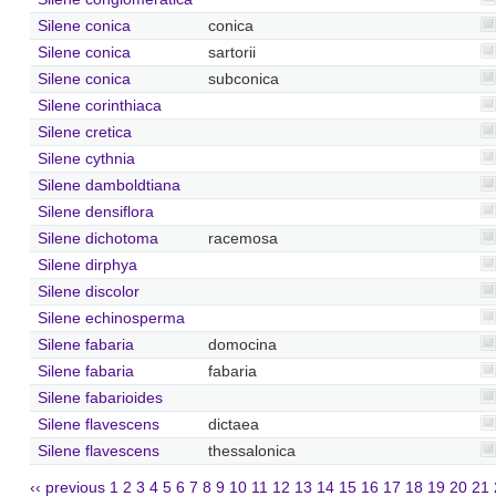
Silene conica
conica
Silene conica
sartorii
Silene conica
subconica
Silene corinthiaca
Silene cretica
Silene cythnia
Silene damboldtiana
Silene densiflora
Silene dichotoma
racemosa
Silene dirphya
Silene discolor
Silene echinosperma
Silene fabaria
domocina
Silene fabaria
fabaria
Silene fabarioides
Silene flavescens
dictaea
Silene flavescens
thessalonica
‹‹ previous
1
2
3
4
5
6
7
8
9
10
11
12
13
14
15
16
17
18
19
20
21