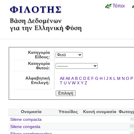
Τόποι
Κατηγορία
Είδους:
Κατηγορία
Φυτού:
Αλφαβητική
All
All
A
B
C
D
E
F
G
H
I
J
K
L
M
N
O
P
Επιλογή:
T
U
V
W
X
Y
Z
Ονομασία
Υποείδος
Κοινή ονομασία
Φωτογ
Silene compacta
Silene congesta
Silene conglomeratica