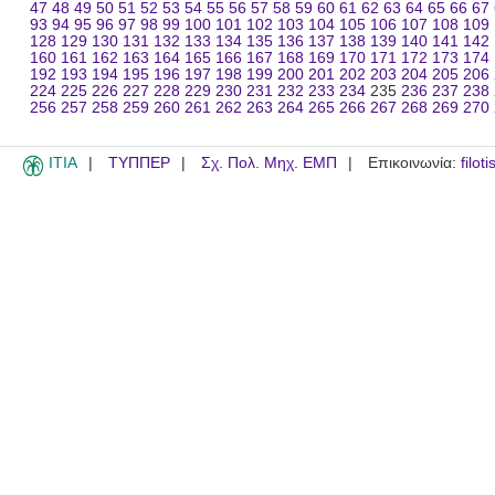
47
48
49
50
51
52
53
54
55
56
57
58
59
60
61
62
63
64
65
66
67
93
94
95
96
97
98
99
100
101
102
103
104
105
106
107
108
109
128
129
130
131
132
133
134
135
136
137
138
139
140
141
142
160
161
162
163
164
165
166
167
168
169
170
171
172
173
174
192
193
194
195
196
197
198
199
200
201
202
203
204
205
206
224
225
226
227
228
229
230
231
232
233
234
235
236
237
238
256
257
258
259
260
261
262
263
264
265
266
267
268
269
270
ITIA
ΤΥΠΠΕΡ
Σχ. Πολ. Μηχ. ΕΜΠ
Επικοινωνία:
filot