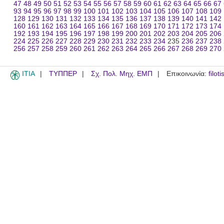
47
48
49
50
51
52
53
54
55
56
57
58
59
60
61
62
63
64
65
66
67
93
94
95
96
97
98
99
100
101
102
103
104
105
106
107
108
109
128
129
130
131
132
133
134
135
136
137
138
139
140
141
142
160
161
162
163
164
165
166
167
168
169
170
171
172
173
174
192
193
194
195
196
197
198
199
200
201
202
203
204
205
206
224
225
226
227
228
229
230
231
232
233
234
235
236
237
238
256
257
258
259
260
261
262
263
264
265
266
267
268
269
270
ITIA
ΤΥΠΠΕΡ
Σχ. Πολ. Μηχ. ΕΜΠ
Επικοινωνία:
filot