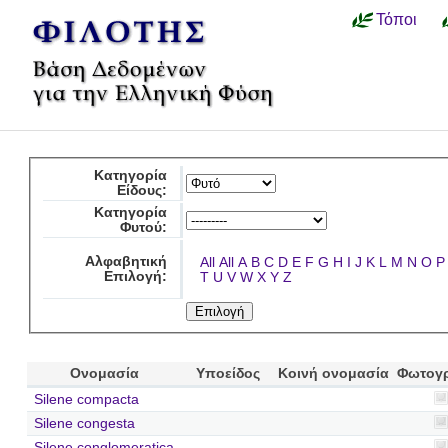
Τόποι
Κατηγορία
Είδους:
Κατηγορία
Φυτού:
Αλφαβητική
All
All
A
B
C
D
E
F
G
H
I
J
K
L
M
N
O
P
Επιλογή:
T
U
V
W
X
Y
Z
Ονομασία
Υποείδος
Κοινή ονομασία
Φωτογ
Silene compacta
Silene congesta
Silene conglomeratica