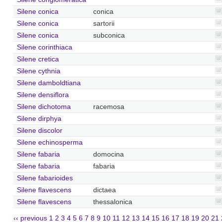
Silene conica
conica
Silene conica
sartorii
Silene conica
subconica
Silene corinthiaca
Silene cretica
Silene cythnia
Silene damboldtiana
Silene densiflora
Silene dichotoma
racemosa
Silene dirphya
Silene discolor
Silene echinosperma
Silene fabaria
domocina
Silene fabaria
fabaria
Silene fabarioides
Silene flavescens
dictaea
Silene flavescens
thessalonica
‹‹ previous
1
2
3
4
5
6
7
8
9
10
11
12
13
14
15
16
17
18
19
20
21