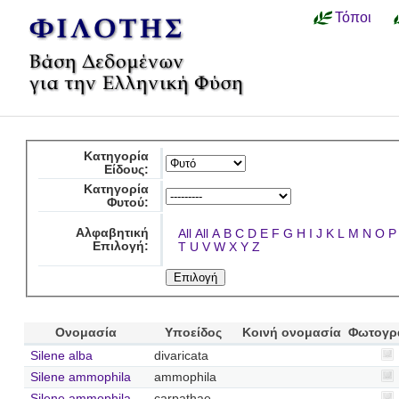
Τόποι
Κατηγορία
Είδους:
Κατηγορία
Φυτού:
Αλφαβητική
All
All
A
B
C
D
E
F
G
H
I
J
K
L
M
N
O
P
Επιλογή:
T
U
V
W
X
Y
Z
Ονομασία
Υποείδος
Κοινή ονομασία
Φωτογρ
Silene alba
divaricata
Silene ammophila
ammophila
Silene ammophila
carpathae