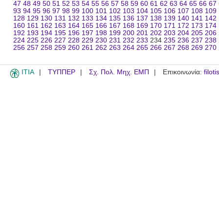
47
48
49
50
51
52
53
54
55
56
57
58
59
60
61
62
63
64
65
66
67
93
94
95
96
97
98
99
100
101
102
103
104
105
106
107
108
109
128
129
130
131
132
133
134
135
136
137
138
139
140
141
142
160
161
162
163
164
165
166
167
168
169
170
171
172
173
174
192
193
194
195
196
197
198
199
200
201
202
203
204
205
206
224
225
226
227
228
229
230
231
232
233
234
235
236
237
238
256
257
258
259
260
261
262
263
264
265
266
267
268
269
270
ITIA
ΤΥΠΠΕΡ
Σχ. Πολ. Μηχ. ΕΜΠ
Επικοινωνία:
filot