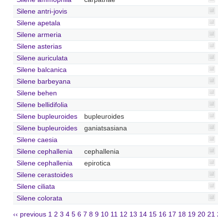
Silene antri-jovis
Silene apetala
Silene armeria
Silene asterias
Silene auriculata
Silene balcanica
Silene barbeyana
Silene behen
Silene bellidifolia
Silene bupleuroides
bupleuroides
Silene bupleuroides
ganiatsasiana
Silene caesia
Silene cephallenia
cephallenia
Silene cephallenia
epirotica
Silene cerastoides
Silene ciliata
Silene colorata
‹‹ previous
1
2
3
4
5
6
7
8
9
10
11
12
13
14
15
16
17
18
19
20
21