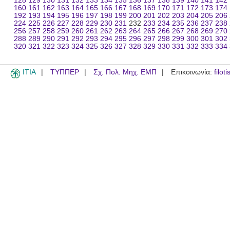
128
129
130
131
132
133
134
135
136
137
138
139
140
141
142
160
161
162
163
164
165
166
167
168
169
170
171
172
173
174
192
193
194
195
196
197
198
199
200
201
202
203
204
205
206
224
225
226
227
228
229
230
231
232
233
234
235
236
237
238
256
257
258
259
260
261
262
263
264
265
266
267
268
269
270
288
289
290
291
292
293
294
295
296
297
298
299
300
301
302
320
321
322
323
324
325
326
327
328
329
330
331
332
333
334
ITIA
ΤΥΠΠΕΡ
Σχ. Πολ. Μηχ. ΕΜΠ
Επικοινωνία:
filot