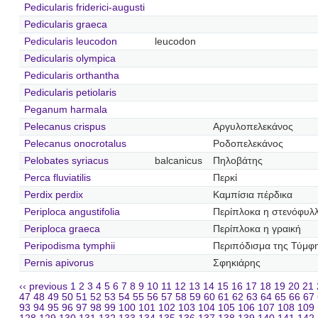
Pedicularis friderici-augusti
Pedicularis graeca
Pedicularis leucodon
leucodon
Pedicularis olympica
Pedicularis orthantha
Pedicularis petiolaris
Peganum harmala
Pelecanus crispus
Αργυλοπελεκάνος
Pelecanus onocrotalus
Ροδοπελεκάνος
Pelobates syriacus
balcanicus
Πηλοβάτης
Perca fluviatilis
Περκί
Perdix perdix
Καμπίσια πέρδικα
Periploca angustifolia
Περίπλοκα η στενόφυλ
Periploca graeca
Περίπλοκα η γραική
Peripodisma tymphii
Περιπόδισμα της Τύμφ
Pernis apivorus
Σφηκιάρης
‹‹ previous
1
2
3
4
5
6
7
8
9
10
11
12
13
14
15
16
17
18
19
20
21
47
48
49
50
51
52
53
54
55
56
57
58
59
60
61
62
63
64
65
66
67
93
94
95
96
97
98
99
100
101
102
103
104
105
106
107
108
109