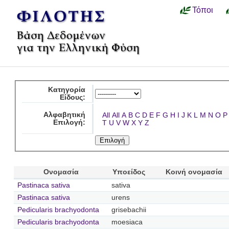
Τόποι
Κατηγορία
Είδους:
Αλφαβητική
All
All
A
B
C
D
E
F
G
H
I
J
K
L
M
N
O
P
Επιλογή:
T
U
V
W
X
Y
Z
Ονομασία
Υποείδος
Κοινή ονομασία
Pastinaca sativa
sativa
Pastinaca sativa
urens
Pedicularis brachyodonta
grisebachii
Pedicularis brachyodonta
moesiaca