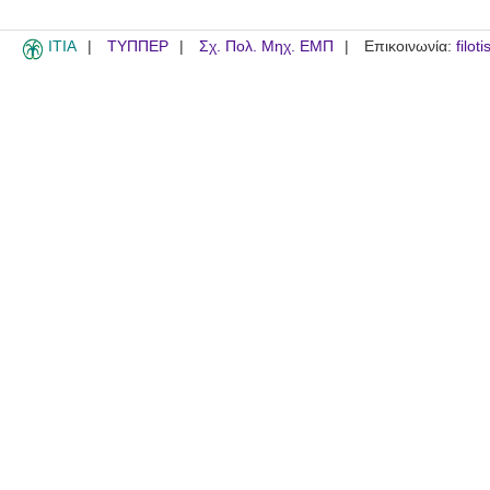
ITIA
ΤΥΠΠΕΡ
Σχ. Πολ. Μηχ. ΕΜΠ
Επικοινωνία:
filot