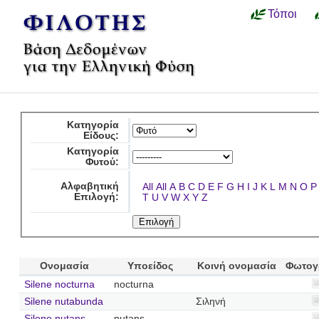
Τόποι
Κατηγορία
Είδους:
Κατηγορία
Φυτού:
Αλφαβητική
All
All
A
B
C
D
E
F
G
H
I
J
K
L
M
N
O
P
Επιλογή:
T
U
V
W
X
Y
Z
Ονομασία
Υποείδος
Κοινή ονομασία
Φωτογ
Silene nocturna
nocturna
Silene nutabunda
Σιληνή
Silene nutans
nutans