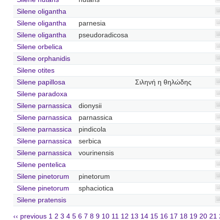
Silene oligantha
Silene oligantha
parnesia
Silene oligantha
pseudoradicosa
Silene orbelica
Silene orphanidis
Silene otites
Silene papillosa
Σιληνή η θηλώδης
Silene paradoxa
Silene parnassica
dionysii
Silene parnassica
parnassica
Silene parnassica
pindicola
Silene parnassica
serbica
Silene parnassica
vourinensis
Silene pentelica
Silene pinetorum
pinetorum
Silene pinetorum
sphaciotica
Silene pratensis
‹‹ previous
1
2
3
4
5
6
7
8
9
10
11
12
13
14
15
16
17
18
19
20
21