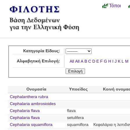
Τόποι
Κατηγορία Είδους:
Αλφαβητική Επιλογή:
All
All
A
B
C
D
E
F
G
H
I
J
K
L
M
Ονομασία
Υποείδος
Κοινή ονομα
Cephalanthera rubra
Cephalaria ambrosioides
Cephalaria flava
flava
Cephalaria flava
setulifera
Cephalaria squamiflora
squamiflora
Κεφαλάρια η λεπιδα