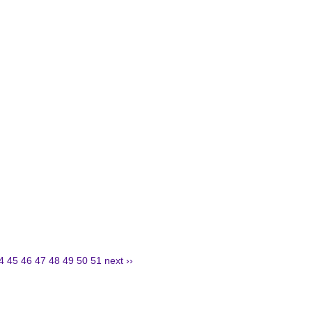
4
45
46
47
48
49
50
51
next ››