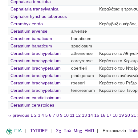
Cephalaria tenuiloba
Cephalaria transylvanica
Κεφαλάρια η τρανσ
Cephalorrhynchus tuberosus
Cerambyx cerdo
Κεράμβυξ ο κέρδος
Cerastium arvense
arvense
Cerastium banaticum
bonaticum
Cerastium banaticum
speciosum
Cerastium brachypetalum
atheniense
Κεράστιο το Αθηναϊ
Cerastium brachypetalum
corcyrense
Κεράστιο το Κερκυρ
Cerastium brachypetalum
doerfleri
Κεράστιο του Ντοέ
Cerastium brachypetalum
pindigenum
Κεράστιο πινδογενέ
Cerastium brachypetalum
roeseri
Κεράστιο του Ρέζερ
Cerastium brachypetalum
tenoreanum
Κεράστιο του Τενόρ
Cerastium candidissimum
Cerastium cerastoides
‹‹ previous
1
2
3
4
5
6
7
8
9
10
11
12
13
14
15
16
17
18
19
20
21
ITIA
ΤΥΠΠΕΡ
Σχ. Πολ. Μηχ. ΕΜΠ
Επικοινωνία:
filot