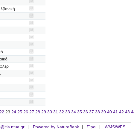
υλβανική
κό
αϊκό
ρφλερ
ς
ι
22
23
24
25
26
27
28
29
30
31
32
33
34
35
36
37
38
39
40
41
42
43
4
is@itia.ntua.gr
Powered by NatureBank
Όροι
WMS/WFS