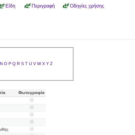
Είδη
Περιγραφή
Οδηγίες χρήσης
N
O
P
Q
R
S
T
U
V
W
X
Y
Z
σία
Φωτογραφία
νθής