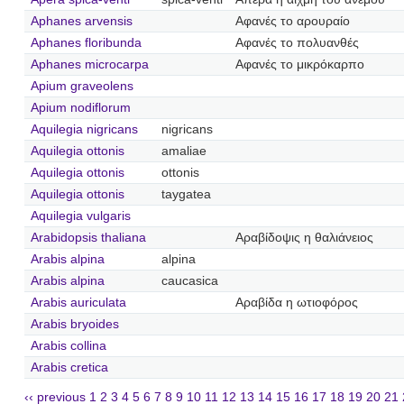
Aphanes arvensis
Αφανές το αρουραίο
Aphanes floribunda
Αφανές το πολυανθές
Aphanes microcarpa
Αφανές το μικρόκαρπο
Apium graveolens
Apium nodiflorum
Aquilegia nigricans
nigricans
Aquilegia ottonis
amaliae
Aquilegia ottonis
ottonis
Aquilegia ottonis
taygatea
Aquilegia vulgaris
Arabidopsis thaliana
Αραβίδοψις η θαλιάνειος
Arabis alpina
alpina
Arabis alpina
caucasica
Arabis auriculata
Αραβίδα η ωτιοφόρος
Arabis bryoides
Arabis collina
Arabis cretica
‹‹ previous
1
2
3
4
5
6
7
8
9
10
11
12
13
14
15
16
17
18
19
20
21