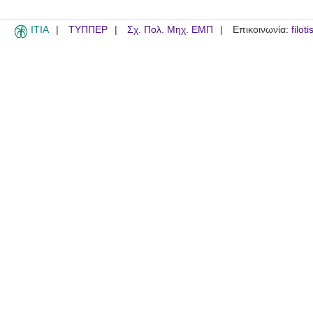
ITIA
ΤΥΠΠΕΡ
Σχ. Πολ. Μηχ. ΕΜΠ
Επικοινωνία:
filot