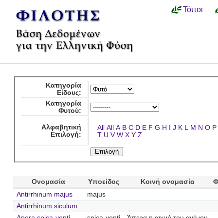
Τόποι
Κατηγορία
Είδους:
Κατηγορία
Φυτού:
Αλφαβητική
All
All
A
B
C
D
E
F
G
H
I
J
K
L
M
N
O
P
Επιλογή:
T
U
V
W
X
Y
Z
Ονομασία
Υποείδος
Κοινή ονομασία
Φ
Antirrhinum majus
majus
Antirrhinum siculum
Apera spica-venti
spica-venti
Άπερα η αιχμή του ανέμου