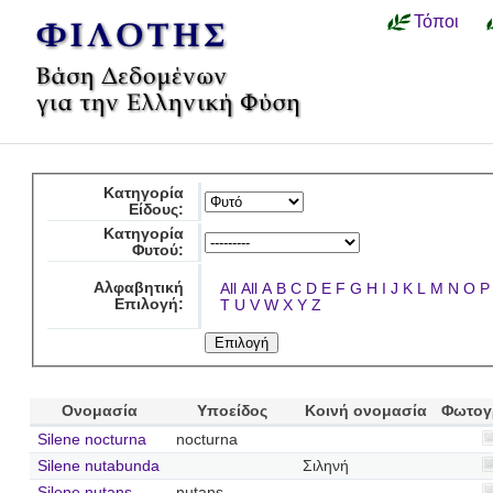
Τόποι
Κατηγορία
Είδους:
Κατηγορία
Φυτού:
Αλφαβητική
All
All
A
B
C
D
E
F
G
H
I
J
K
L
M
N
O
P
Επιλογή:
T
U
V
W
X
Y
Z
Ονομασία
Υποείδος
Κοινή ονομασία
Φωτογ
Silene nocturna
nocturna
Silene nutabunda
Σιληνή
Silene nutans
nutans