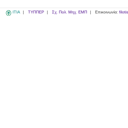
ITIA
ΤΥΠΠΕΡ
Σχ. Πολ. Μηχ. ΕΜΠ
Επικοινωνία:
filot