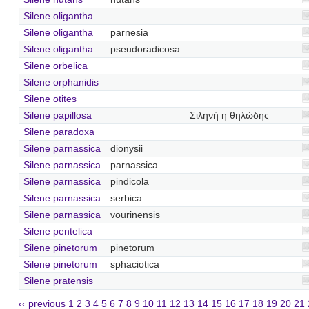
Silene oligantha
Silene oligantha
parnesia
Silene oligantha
pseudoradicosa
Silene orbelica
Silene orphanidis
Silene otites
Silene papillosa
Σιληνή η θηλώδης
Silene paradoxa
Silene parnassica
dionysii
Silene parnassica
parnassica
Silene parnassica
pindicola
Silene parnassica
serbica
Silene parnassica
vourinensis
Silene pentelica
Silene pinetorum
pinetorum
Silene pinetorum
sphaciotica
Silene pratensis
‹‹ previous
1
2
3
4
5
6
7
8
9
10
11
12
13
14
15
16
17
18
19
20
21