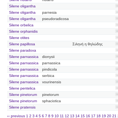
Silene oligantha
Silene oligantha
parnesia
Silene oligantha
pseudoradicosa
Silene orbelica
Silene orphanidis
Silene otites
Silene papillosa
Σιληνή η θηλώδης
Silene paradoxa
Silene parnassica
dionysii
Silene parnassica
parnassica
Silene parnassica
pindicola
Silene parnassica
serbica
Silene parnassica
vourinensis
Silene pentelica
Silene pinetorum
pinetorum
Silene pinetorum
sphaciotica
Silene pratensis
‹‹ previous
1
2
3
4
5
6
7
8
9
10
11
12
13
14
15
16
17
18
19
20
21