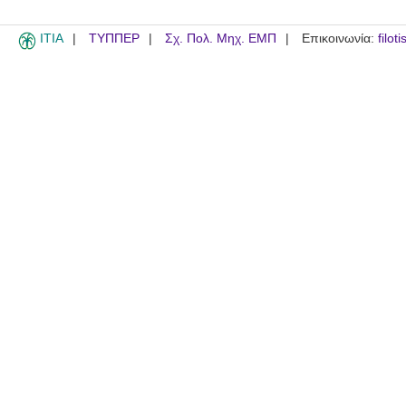
ITIA
ΤΥΠΠΕΡ
Σχ. Πολ. Μηχ. ΕΜΠ
Επικοινωνία:
filot