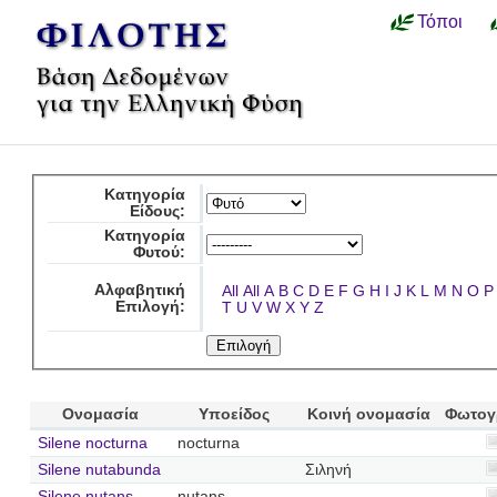
Τόποι
Κατηγορία
Είδους:
Κατηγορία
Φυτού:
Αλφαβητική
All
All
A
B
C
D
E
F
G
H
I
J
K
L
M
N
O
P
Επιλογή:
T
U
V
W
X
Y
Z
Ονομασία
Υποείδος
Κοινή ονομασία
Φωτογ
Silene nocturna
nocturna
Silene nutabunda
Σιληνή
Silene nutans
nutans