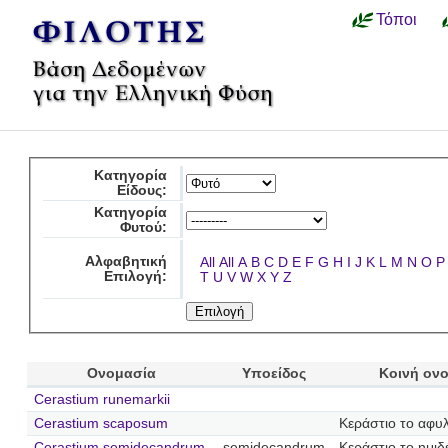
Τόποι
Κατηγορία
Είδους:
Κατηγορία
Φυτού:
Αλφαβητική
All
All
A
B
C
D
E
F
G
H
I
J
K
L
M
N
O
P
Επιλογή:
T
U
V
W
X
Y
Z
Ονομασία
Υποείδος
Κοινή ον
Cerastium runemarkii
Cerastium scaposum
Κεράστιο το αφυ
Cerastium semidecandrum
semidecandrum
Κεράστιο το ημι