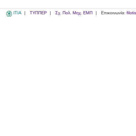
ITIA
ΤΥΠΠΕΡ
Σχ. Πολ. Μηχ. ΕΜΠ
Επικοινωνία:
filot