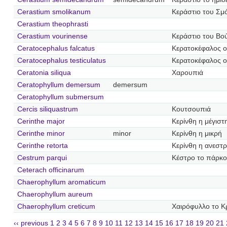
Cerastium smolikanum
Κεράστιο του Σμ
Cerastium theophrasti
Cerastium vourinense
Κεράστιο του Βο
Ceratocephalus falcatus
Κερατοκέφαλος 
Ceratocephalus testiculatus
Κερατοκέφαλος 
Ceratonia siliqua
Χαρουπιά
Ceratophyllum demersum
demersum
Ceratophyllum submersum
Cercis siliquastrum
Κουτσουπιά
Cerinthe major
Κερίνθη η μέγιστ
Cerinthe minor
minor
Κερίνθη η μικρή
Cerinthe retorta
Κερίνθη η ανεστ
Cestrum parqui
Κέστρο το πάρκο
Ceterach officinarum
Chaerophyllum aromaticum
Chaerophyllum aureum
Chaerophyllum creticum
Χαιρόφυλλο το Κ
‹‹ previous
1
2
3
4
5
6
7
8
9
10
11
12
13
14
15
16
17
18
19
20
21