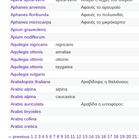
Aphanes arvensis
Αφανές το αρουραίο
Aphanes floribunda
Αφανές το πολυανθές
Aphanes microcarpa
Αφανές το μικρόκαρπο
Apium graveolens
Apium nodiflorum
Aquilegia nigricans
nigricans
Aquilegia ottonis
amaliae
Aquilegia ottonis
ottonis
Aquilegia ottonis
taygatea
Aquilegia vulgaris
Arabidopsis thaliana
Αραβίδοψις η θαλιάνειος
Arabis alpina
alpina
Arabis alpina
caucasica
Arabis auriculata
Αραβίδα η ωτιοφόρος
Arabis bryoides
Arabis collina
Arabis cretica
‹‹ previous
1
2
3
4
5
6
7
8
9
10
11
12
13
14
15
16
17
18
19
20
21