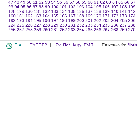
47
48
49
50
51
52
53
54
55
56
57
58
59
60
61
62
63
64
65
66
67
93
94
95
96
97
98
99
100
101
102
103
104
105
106
107
108
109
128
129
130
131
132
133
134
135
136
137
138
139
140
141
142
160
161
162
163
164
165
166
167
168
169
170
171
172
173
174
192
193
194
195
196
197
198
199
200
201
202
203
204
205
206
224
225
226
227
228
229
230
231
232
233
234
235
236
237
238
256
257
258
259
260
261
262
263
264
265
266
267
268
269
270
ITIA
ΤΥΠΠΕΡ
Σχ. Πολ. Μηχ. ΕΜΠ
Επικοινωνία:
filot