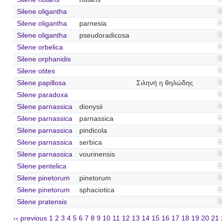
Silene oligantha
Silene oligantha
parnesia
Silene oligantha
pseudoradicosa
Silene orbelica
Silene orphanidis
Silene otites
Silene papillosa
Σιληνή η θηλώδης
Silene paradoxa
Silene parnassica
dionysii
Silene parnassica
parnassica
Silene parnassica
pindicola
Silene parnassica
serbica
Silene parnassica
vourinensis
Silene pentelica
Silene pinetorum
pinetorum
Silene pinetorum
sphaciotica
Silene pratensis
‹‹ previous
1
2
3
4
5
6
7
8
9
10
11
12
13
14
15
16
17
18
19
20
21