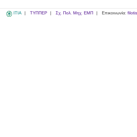
ITIA
ΤΥΠΠΕΡ
Σχ. Πολ. Μηχ. ΕΜΠ
Επικοινωνία:
filot