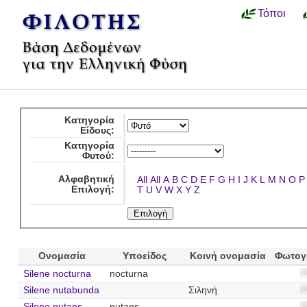
Τόποι
Κατηγορία
Είδους:
Κατηγορία
Φυτού:
Αλφαβητική
All
All
A
B
C
D
E
F
G
H
I
J
K
L
M
N
O
P
Επιλογή:
T
U
V
W
X
Y
Z
Ονομασία
Υποείδος
Κοινή ονομασία
Φωτογ
Silene nocturna
nocturna
Silene nutabunda
Σιληνή
Silene nutans
nutans