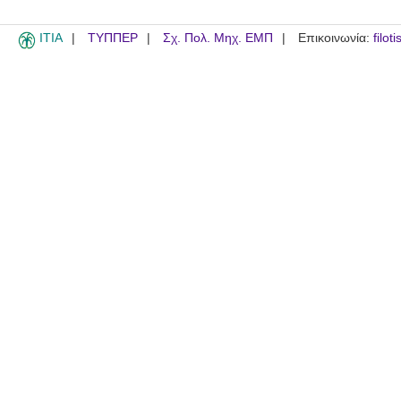
ITIA
ΤΥΠΠΕΡ
Σχ. Πολ. Μηχ. ΕΜΠ
Επικοινωνία:
filot