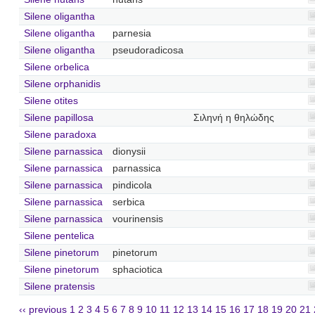
Silene oligantha
Silene oligantha
parnesia
Silene oligantha
pseudoradicosa
Silene orbelica
Silene orphanidis
Silene otites
Silene papillosa
Σιληνή η θηλώδης
Silene paradoxa
Silene parnassica
dionysii
Silene parnassica
parnassica
Silene parnassica
pindicola
Silene parnassica
serbica
Silene parnassica
vourinensis
Silene pentelica
Silene pinetorum
pinetorum
Silene pinetorum
sphaciotica
Silene pratensis
‹‹ previous
1
2
3
4
5
6
7
8
9
10
11
12
13
14
15
16
17
18
19
20
21