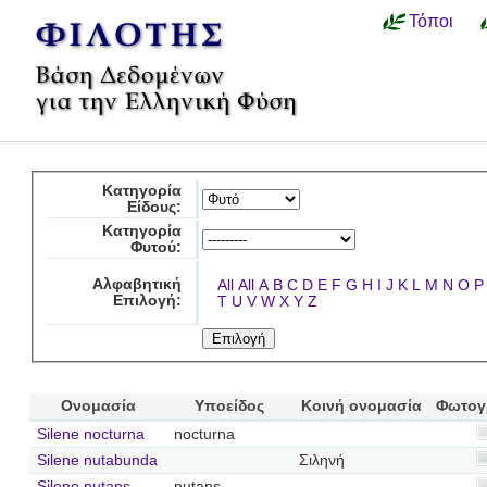
Τόποι
Κατηγορία
Είδους:
Κατηγορία
Φυτού:
Αλφαβητική
All
All
A
B
C
D
E
F
G
H
I
J
K
L
M
N
O
P
Επιλογή:
T
U
V
W
X
Y
Z
Ονομασία
Υποείδος
Κοινή ονομασία
Φωτογ
Silene nocturna
nocturna
Silene nutabunda
Σιληνή
Silene nutans
nutans