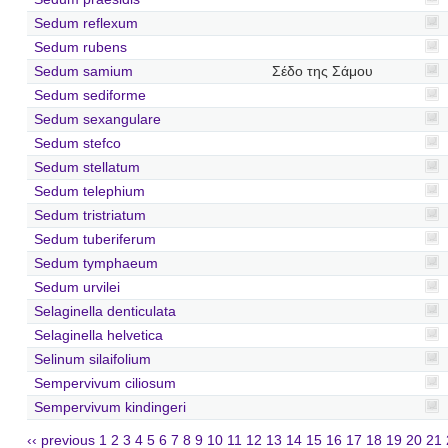
Sedum reflexum
Sedum rubens
Sedum samium
Σέδο της Σάμου
Sedum sediforme
Sedum sexangulare
Sedum stefco
Sedum stellatum
Sedum telephium
Sedum tristriatum
Sedum tuberiferum
Sedum tymphaeum
Sedum urvilei
Selaginella denticulata
Selaginella helvetica
Selinum silaifolium
Sempervivum ciliosum
Sempervivum kindingeri
‹‹ previous
1
2
3
4
5
6
7
8
9
10
11
12
13
14
15
16
17
18
19
20
21