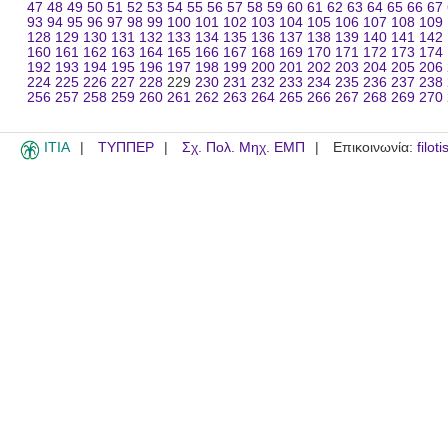
47
48
49
50
51
52
53
54
55
56
57
58
59
60
61
62
63
64
65
66
67
93
94
95
96
97
98
99
100
101
102
103
104
105
106
107
108
109
128
129
130
131
132
133
134
135
136
137
138
139
140
141
142
160
161
162
163
164
165
166
167
168
169
170
171
172
173
174
192
193
194
195
196
197
198
199
200
201
202
203
204
205
206
224
225
226
227
228
229
230
231
232
233
234
235
236
237
238
256
257
258
259
260
261
262
263
264
265
266
267
268
269
270
ITIA
ΤΥΠΠΕΡ
Σχ. Πολ. Μηχ. ΕΜΠ
Επικοινωνία:
filot