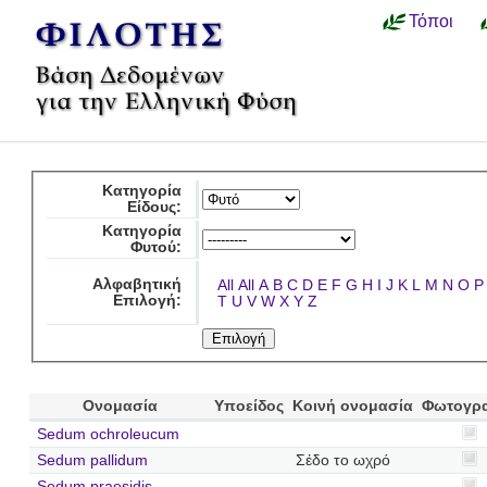
Τόποι
Κατηγορία
Είδους:
Κατηγορία
Φυτού:
Αλφαβητική
All
All
A
B
C
D
E
F
G
H
I
J
K
L
M
N
O
P
Επιλογή:
T
U
V
W
X
Y
Z
Ονομασία
Υποείδος
Κοινή ονομασία
Φωτογρ
Sedum ochroleucum
Sedum pallidum
Σέδο το ωχρό
Sedum praesidis