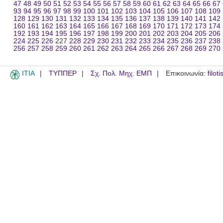
47
48
49
50
51
52
53
54
55
56
57
58
59
60
61
62
63
64
65
66
67
93
94
95
96
97
98
99
100
101
102
103
104
105
106
107
108
109
128
129
130
131
132
133
134
135
136
137
138
139
140
141
142
160
161
162
163
164
165
166
167
168
169
170
171
172
173
174
192
193
194
195
196
197
198
199
200
201
202
203
204
205
206
224
225
226
227
228
229
230
231
232
233
234
235
236
237
238
256
257
258
259
260
261
262
263
264
265
266
267
268
269
270
ITIA
ΤΥΠΠΕΡ
Σχ. Πολ. Μηχ. ΕΜΠ
Επικοινωνία:
filot