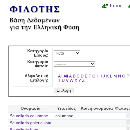
Τόποι
Κατηγορία
Είδους:
Κατηγορία
Φυτού:
Αλφαβητική
All
All
A
B
C
D
E
F
G
H
I
J
K
L
M
N
O
P
Επιλογή:
T
U
V
W
X
Y
Z
Ονομασία
Υποείδος
Κοινή ονομασία
Φωτογ
Scutellaria columnae
columnae
Scutellaria galericulata
Scutellaria hirta