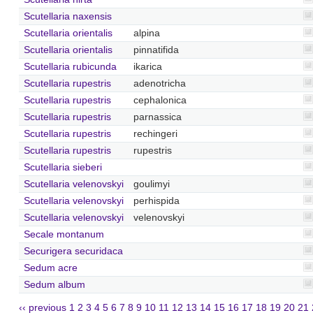
Scutellaria naxensis
Scutellaria orientalis
alpina
Scutellaria orientalis
pinnatifida
Scutellaria rubicunda
ikarica
Scutellaria rupestris
adenotricha
Scutellaria rupestris
cephalonica
Scutellaria rupestris
parnassica
Scutellaria rupestris
rechingeri
Scutellaria rupestris
rupestris
Scutellaria sieberi
Scutellaria velenovskyi
goulimyi
Scutellaria velenovskyi
perhispida
Scutellaria velenovskyi
velenovskyi
Secale montanum
Securigera securidaca
Sedum acre
Sedum album
‹‹ previous
1
2
3
4
5
6
7
8
9
10
11
12
13
14
15
16
17
18
19
20
21