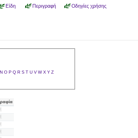
Είδη
Περιγραφή
Οδηγίες χρήσης
N
O
P
Q
R
S
T
U
V
W
X
Y
Z
ραφία