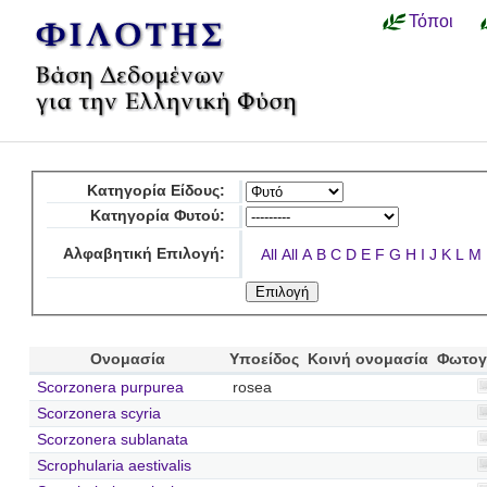
Τόποι
Κατηγορία Είδους:
Κατηγορία Φυτού:
Αλφαβητική Επιλογή:
All
All
A
B
C
D
E
F
G
H
I
J
K
L
M
Ονομασία
Υποείδος
Κοινή ονομασία
Φωτογ
Scorzonera purpurea
rosea
Scorzonera scyria
Scorzonera sublanata
Scrophularia aestivalis