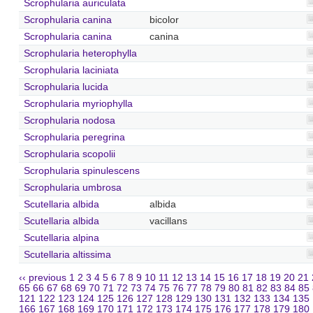
Scrophularia auriculata
Scrophularia canina
bicolor
Scrophularia canina
canina
Scrophularia heterophylla
Scrophularia laciniata
Scrophularia lucida
Scrophularia myriophylla
Scrophularia nodosa
Scrophularia peregrina
Scrophularia scopolii
Scrophularia spinulescens
Scrophularia umbrosa
Scutellaria albida
albida
Scutellaria albida
vacillans
Scutellaria alpina
Scutellaria altissima
‹‹ previous
1
2
3
4
5
6
7
8
9
10
11
12
13
14
15
16
17
18
19
20
21
65
66
67
68
69
70
71
72
73
74
75
76
77
78
79
80
81
82
83
84
85
121
122
123
124
125
126
127
128
129
130
131
132
133
134
135
166
167
168
169
170
171
172
173
174
175
176
177
178
179
180