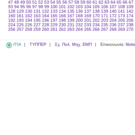
47
48
49
50
51
52
53
54
55
56
57
58
59
60
61
62
63
64
65
66
67
93
94
95
96
97
98
99
100
101
102
103
104
105
106
107
108
109
128
129
130
131
132
133
134
135
136
137
138
139
140
141
142
160
161
162
163
164
165
166
167
168
169
170
171
172
173
174
192
193
194
195
196
197
198
199
200
201
202
203
204
205
206
224
225
226
227
228
229
230
231
232
233
234
235
236
237
238
256
257
258
259
260
261
262
263
264
265
266
267
268
269
270
ITIA
ΤΥΠΠΕΡ
Σχ. Πολ. Μηχ. ΕΜΠ
Επικοινωνία:
filot