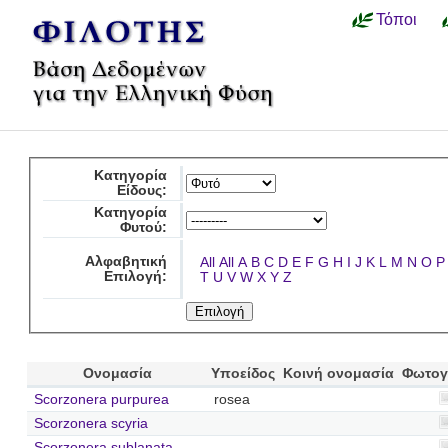
Τόποι
Κατηγορία
Είδους:
Κατηγορία
Φυτού:
Αλφαβητική
All
All
A
B
C
D
E
F
G
H
I
J
K
L
M
N
O
P
Επιλογή:
T
U
V
W
X
Y
Z
Ονομασία
Υποείδος
Κοινή ονομασία
Φωτογ
Scorzonera purpurea
rosea
Scorzonera scyria
Scorzonera sublanata