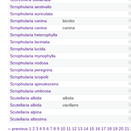
Scrophularia aestivalis
Scrophularia auriculata
Scrophularia canina
bicolor
Scrophularia canina
canina
Scrophularia heterophylla
Scrophularia laciniata
Scrophularia lucida
Scrophularia myriophylla
Scrophularia nodosa
Scrophularia peregrina
Scrophularia scopolii
Scrophularia spinulescens
Scrophularia umbrosa
Scutellaria albida
albida
Scutellaria albida
vacillans
Scutellaria alpina
Scutellaria altissima
‹‹ previous
1
2
3
4
5
6
7
8
9
10
11
12
13
14
15
16
17
18
19
20
21