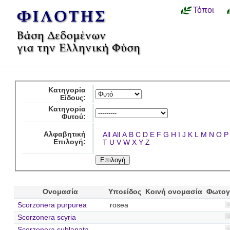
Τόποι
Κατηγορία
Είδους:
Κατηγορία
Φυτού:
Αλφαβητική
All
All
A
B
C
D
E
F
G
H
I
J
K
L
M
N
O
P
Επιλογή:
T
U
V
W
X
Y
Z
Ονομασία
Υποείδος
Κοινή ονομασία
Φωτογ
Scorzonera purpurea
rosea
Scorzonera scyria
Scorzonera sublanata