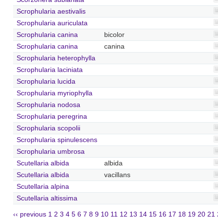
Scrophularia aestivalis
Scrophularia auriculata
Scrophularia canina
bicolor
Scrophularia canina
canina
Scrophularia heterophylla
Scrophularia laciniata
Scrophularia lucida
Scrophularia myriophylla
Scrophularia nodosa
Scrophularia peregrina
Scrophularia scopolii
Scrophularia spinulescens
Scrophularia umbrosa
Scutellaria albida
albida
Scutellaria albida
vacillans
Scutellaria alpina
Scutellaria altissima
‹‹ previous
1
2
3
4
5
6
7
8
9
10
11
12
13
14
15
16
17
18
19
20
21