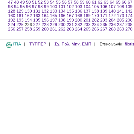
47
48
49
50
51
52
53
54
55
56
57
58
59
60
61
62
63
64
65
66
67
93
94
95
96
97
98
99
100
101
102
103
104
105
106
107
108
109
128
129
130
131
132
133
134
135
136
137
138
139
140
141
142
160
161
162
163
164
165
166
167
168
169
170
171
172
173
174
192
193
194
195
196
197
198
199
200
201
202
203
204
205
206
224
225
226
227
228
229
230
231
232
233
234
235
236
237
238
256
257
258
259
260
261
262
263
264
265
266
267
268
269
270
ITIA
ΤΥΠΠΕΡ
Σχ. Πολ. Μηχ. ΕΜΠ
Επικοινωνία:
filot