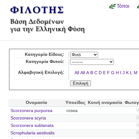
Τόποι
Κατηγορία Είδους:
Κατηγορία Φυτού:
Αλφαβητική Επιλογή:
All
All
A
B
C
D
E
F
G
H
I
J
K
L
M
Ονομασία
Υποείδος
Κοινή ονομασία
Φωτογ
Scorzonera purpurea
rosea
Scorzonera scyria
Scorzonera sublanata
Scrophularia aestivalis