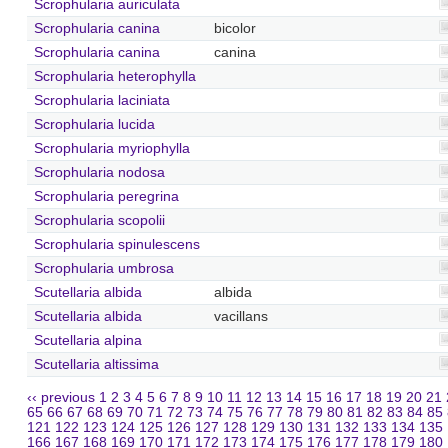
Scrophularia auriculata
Scrophularia canina
bicolor
Scrophularia canina
canina
Scrophularia heterophylla
Scrophularia laciniata
Scrophularia lucida
Scrophularia myriophylla
Scrophularia nodosa
Scrophularia peregrina
Scrophularia scopolii
Scrophularia spinulescens
Scrophularia umbrosa
Scutellaria albida
albida
Scutellaria albida
vacillans
Scutellaria alpina
Scutellaria altissima
‹‹ previous
1
2
3
4
5
6
7
8
9
10
11
12
13
14
15
16
17
18
19
20
21
65
66
67
68
69
70
71
72
73
74
75
76
77
78
79
80
81
82
83
84
85
121
122
123
124
125
126
127
128
129
130
131
132
133
134
135
166
167
168
169
170
171
172
173
174
175
176
177
178
179
180