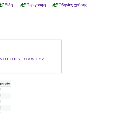
Είδη
Περιγραφή
Οδηγίες χρήσης
N
O
P
Q
R
S
T
U
V
W
X
Y
Z
ραφία