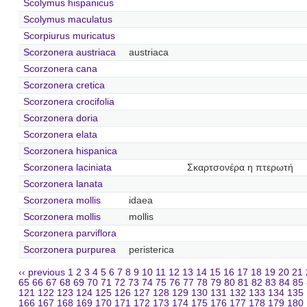
Scolymus hispanicus
Scolymus maculatus
Scorpiurus muricatus
Scorzonera austriaca
austriaca
Scorzonera cana
Scorzonera cretica
Scorzonera crocifolia
Scorzonera doria
Scorzonera elata
Scorzonera hispanica
Scorzonera laciniata
Σκαρτσονέρα η πτερωτή
Scorzonera lanata
Scorzonera mollis
idaea
Scorzonera mollis
mollis
Scorzonera parviflora
Scorzonera purpurea
peristerica
‹‹ previous
1
2
3
4
5
6
7
8
9
10
11
12
13
14
15
16
17
18
19
20
21
65
66
67
68
69
70
71
72
73
74
75
76
77
78
79
80
81
82
83
84
85
121
122
123
124
125
126
127
128
129
130
131
132
133
134
135
166
167
168
169
170
171
172
173
174
175
176
177
178
179
180