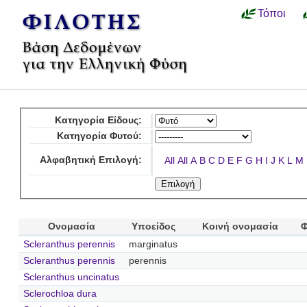
Τόποι
Κατηγορία Είδους:
Κατηγορία Φυτού:
Αλφαβητική Επιλογή:
All
All
A
B
C
D
E
F
G
H
I
J
K
L
M
Ονομασία
Υποείδος
Κοινή ονομασία
Φ
Scleranthus perennis
marginatus
Scleranthus perennis
perennis
Scleranthus uncinatus
Sclerochloa dura