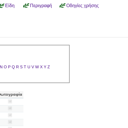
Είδη
Περιγραφή
Οδηγίες χρήσης
N
O
P
Q
R
S
T
U
V
W
X
Y
Z
ωτογραφία