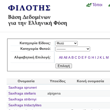
Τόποι
Κατηγορία Είδους:
Κατηγορία Φυτού:
Αλφαβητική Επιλογή:
All
All
A
B
C
D
E
F
G
H
I
J
K
L
M
Ονομασία
Υποείδος
Κοινή ονομασία
Saxifraga spruneri
Saxifraga stellaris
alpigena
Saxifraga stribrnyi
Saxifraga tridactylites