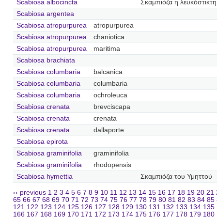
Scabiosa albocincta
Σκαμπιόζα η λευκόστικτη
Scabiosa argentea
Scabiosa atropurpurea
atropurpurea
Scabiosa atropurpurea
chaniotica
Scabiosa atropurpurea
maritima
Scabiosa brachiata
Scabiosa columbaria
balcanica
Scabiosa columbaria
columbaria
Scabiosa columbaria
ochroleuca
Scabiosa crenata
brevciscapa
Scabiosa crenata
crenata
Scabiosa crenata
dallaporte
Scabiosa epirota
Scabiosa graminifolia
graminifolia
Scabiosa graminifolia
rhodopensis
Scabiosa hymettia
Σκαμπιόζα του Υμηττού
‹‹ previous
1
2
3
4
5
6
7
8
9
10
11
12
13
14
15
16
17
18
19
20
21
65
66
67
68
69
70
71
72
73
74
75
76
77
78
79
80
81
82
83
84
85
121
122
123
124
125
126
127
128
129
130
131
132
133
134
135
166
167
168
169
170
171
172
173
174
175
176
177
178
179
180