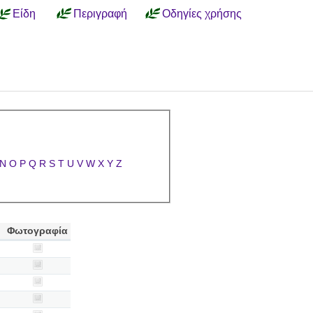
Είδη
Περιγραφή
Οδηγίες χρήσης
N
O
P
Q
R
S
T
U
V
W
X
Y
Z
Φωτογραφία