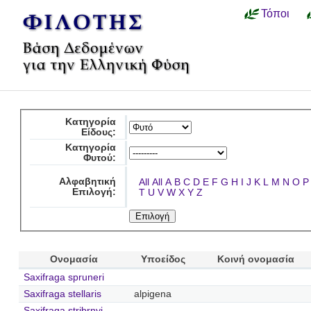
Τόποι
Κατηγορία
Είδους:
Κατηγορία
Φυτού:
Αλφαβητική
All
All
A
B
C
D
E
F
G
H
I
J
K
L
M
N
O
P
Επιλογή:
T
U
V
W
X
Y
Z
Ονομασία
Υποείδος
Κοινή ονομασία
Saxifraga spruneri
Saxifraga stellaris
alpigena
Saxifraga stribrnyi