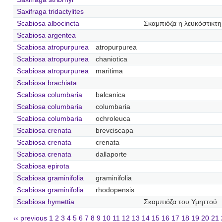
Saxifraga tridactylites
Scabiosa albocincta
Σκαμπιόζα η λευκόστικτη
Scabiosa argentea
Scabiosa atropurpurea
atropurpurea
Scabiosa atropurpurea
chaniotica
Scabiosa atropurpurea
maritima
Scabiosa brachiata
Scabiosa columbaria
balcanica
Scabiosa columbaria
columbaria
Scabiosa columbaria
ochroleuca
Scabiosa crenata
brevciscapa
Scabiosa crenata
crenata
Scabiosa crenata
dallaporte
Scabiosa epirota
Scabiosa graminifolia
graminifolia
Scabiosa graminifolia
rhodopensis
Scabiosa hymettia
Σκαμπιόζα του Υμηττού
‹‹ previous
1
2
3
4
5
6
7
8
9
10
11
12
13
14
15
16
17
18
19
20
21