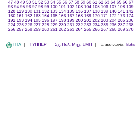
47
48
49
50
51
52
53
54
55
56
57
58
59
60
61
62
63
64
65
66
67
93
94
95
96
97
98
99
100
101
102
103
104
105
106
107
108
109
128
129
130
131
132
133
134
135
136
137
138
139
140
141
142
160
161
162
163
164
165
166
167
168
169
170
171
172
173
174
192
193
194
195
196
197
198
199
200
201
202
203
204
205
206
224
225
226
227
228
229
230
231
232
233
234
235
236
237
238
256
257
258
259
260
261
262
263
264
265
266
267
268
269
270
ITIA
ΤΥΠΠΕΡ
Σχ. Πολ. Μηχ. ΕΜΠ
Επικοινωνία:
filot