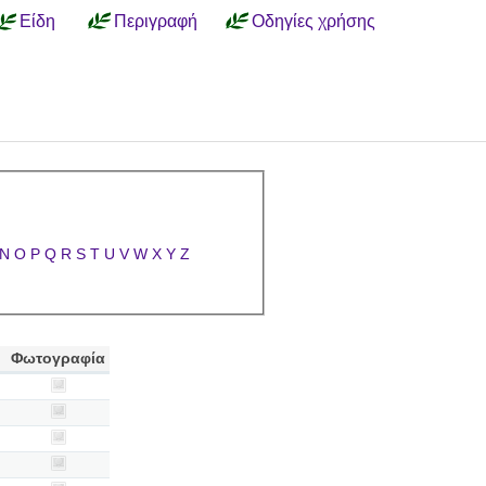
Είδη
Περιγραφή
Οδηγίες χρήσης
N
O
P
Q
R
S
T
U
V
W
X
Y
Z
Φωτογραφία