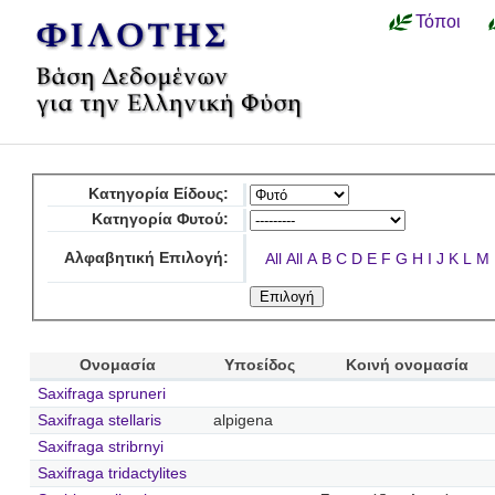
Τόποι
Κατηγορία Είδους:
Κατηγορία Φυτού:
Αλφαβητική Επιλογή:
All
All
A
B
C
D
E
F
G
H
I
J
K
L
M
Ονομασία
Υποείδος
Κοινή ονομασία
Saxifraga spruneri
Saxifraga stellaris
alpigena
Saxifraga stribrnyi
Saxifraga tridactylites