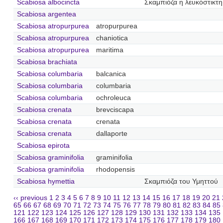
Scabiosa albocincta
Σκαμπιόζα η λευκόστικτη
Scabiosa argentea
Scabiosa atropurpurea
atropurpurea
Scabiosa atropurpurea
chaniotica
Scabiosa atropurpurea
maritima
Scabiosa brachiata
Scabiosa columbaria
balcanica
Scabiosa columbaria
columbaria
Scabiosa columbaria
ochroleuca
Scabiosa crenata
brevciscapa
Scabiosa crenata
crenata
Scabiosa crenata
dallaporte
Scabiosa epirota
Scabiosa graminifolia
graminifolia
Scabiosa graminifolia
rhodopensis
Scabiosa hymettia
Σκαμπιόζα του Υμηττού
‹‹ previous
1
2
3
4
5
6
7
8
9
10
11
12
13
14
15
16
17
18
19
20
21
65
66
67
68
69
70
71
72
73
74
75
76
77
78
79
80
81
82
83
84
85
121
122
123
124
125
126
127
128
129
130
131
132
133
134
135
166
167
168
169
170
171
172
173
174
175
176
177
178
179
180