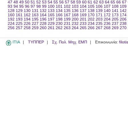
47
48
49
50
51
52
53
54
55
56
57
58
59
60
61
62
63
64
65
66
67
93
94
95
96
97
98
99
100
101
102
103
104
105
106
107
108
109
128
129
130
131
132
133
134
135
136
137
138
139
140
141
142
160
161
162
163
164
165
166
167
168
169
170
171
172
173
174
192
193
194
195
196
197
198
199
200
201
202
203
204
205
206
224
225
226
227
228
229
230
231
232
233
234
235
236
237
238
256
257
258
259
260
261
262
263
264
265
266
267
268
269
270
ITIA
ΤΥΠΠΕΡ
Σχ. Πολ. Μηχ. ΕΜΠ
Επικοινωνία:
filot