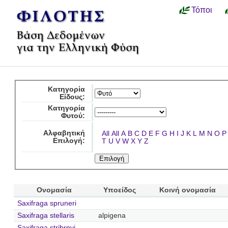
Τόποι
Κατηγορία
Είδους:
Κατηγορία
Φυτού:
Αλφαβητική
All
All
A
B
C
D
E
F
G
H
I
J
K
L
M
N
O
P
Επιλογή:
T
U
V
W
X
Y
Z
Ονομασία
Υποείδος
Κοινή ονομασία
Saxifraga spruneri
Saxifraga stellaris
alpigena
Saxifraga stribrnyi