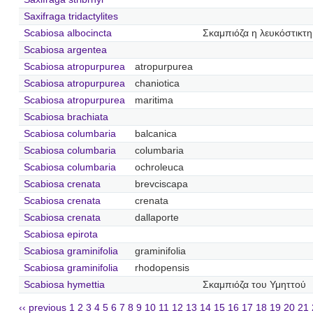
Saxifraga tridactylites
Scabiosa albocincta
Σκαμπιόζα η λευκόστικτη
Scabiosa argentea
Scabiosa atropurpurea
atropurpurea
Scabiosa atropurpurea
chaniotica
Scabiosa atropurpurea
maritima
Scabiosa brachiata
Scabiosa columbaria
balcanica
Scabiosa columbaria
columbaria
Scabiosa columbaria
ochroleuca
Scabiosa crenata
brevciscapa
Scabiosa crenata
crenata
Scabiosa crenata
dallaporte
Scabiosa epirota
Scabiosa graminifolia
graminifolia
Scabiosa graminifolia
rhodopensis
Scabiosa hymettia
Σκαμπιόζα του Υμηττού
‹‹ previous
1
2
3
4
5
6
7
8
9
10
11
12
13
14
15
16
17
18
19
20
21